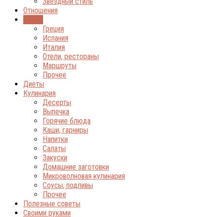
Звёздный стиль
Отношения
Отдых
Греция
Испания
Италия
Отели, рестораны
Маршруты
Прочее
Диеты
Кулинария
Десерты
Выпечка
Горячие блюда
Каши, гарниры
Напитки
Салаты
Закуски
Домашние заготовки
Микроволновая кулинария
Соусы, подливы
Прочее
Полезные советы
Своими руками