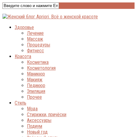
Здоровье
Лечение
Массаж
Процедуры
Фитнесс
Красота
Косметика
Косметология
Маникюр
Макияж
Педикюр
Эпиляция
Прочее
Стиль
Мода
Стирижки, причёски
Аксессуары
Подиум
Новый год