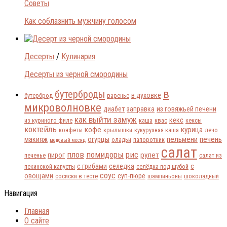
Советы
Как соблазнить мужчину голосом
Десерты
/
Кулинария
Десерты из черной смородины
в
бутерброды
в духовке
бутерброд
варенье
микроволновке
диабет
заправка
из говяжьей печени
как выйти замуж
кекс
из куриного филе
каша
квас
кексы
коктейль
кофе
курица
конфеты
крылышки
кукурузная каша
лечо
пельмени
печень
макияж
огурцы
оладьи
папоротник
медовый месяц
салат
плов
помидоры
рис
рулет
пирог
печенье
салат из
с грибами
селедка
с
пекинской капусты
селёдка под шубой
соус
овощами
суп-пюре
сосиски в тесте
шампиньоны
шоколадный
Навигация
Главная
О сайте