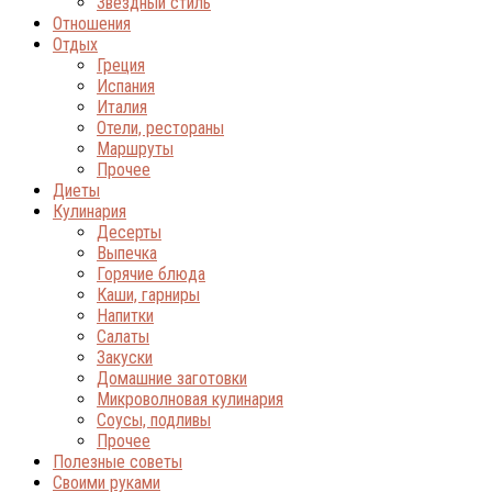
Звёздный стиль
Отношения
Отдых
Греция
Испания
Италия
Отели, рестораны
Маршруты
Прочее
Диеты
Кулинария
Десерты
Выпечка
Горячие блюда
Каши, гарниры
Напитки
Салаты
Закуски
Домашние заготовки
Микроволновая кулинария
Соусы, подливы
Прочее
Полезные советы
Своими руками