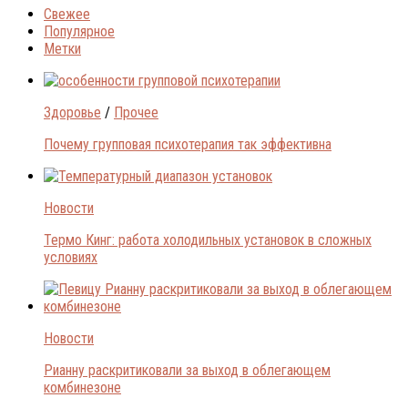
Свежее
Популярное
Метки
Здоровье
/
Прочее
Почему групповая психотерапия так эффективна
Новости
Термо Кинг: работа холодильных установок в сложных
условиях
Новости
Рианну раскритиковали за выход в облегающем
комбинезоне