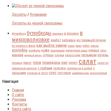
Десерты
/
Кулинария
Десерты из черной смородины
в
бутерброды
в духовке
бутерброд
варенье
микроволновке
диабет
заправка
из говяжьей печени
как выйти замуж
кекс
из куриного филе
каша
квас
кексы
коктейль
кофе
курица
конфеты
крылышки
кукурузная каша
лечо
пельмени
печень
макияж
огурцы
оладьи
папоротник
медовый месяц
салат
плов
помидоры
рис
рулет
пирог
печенье
салат из
с грибами
селедка
с
пекинской капусты
селёдка под шубой
соус
овощами
суп-пюре
сосиски в тесте
шампиньоны
шоколадный
Навигация
Главная
О сайте
Реклама
Контакты
Карта сайта