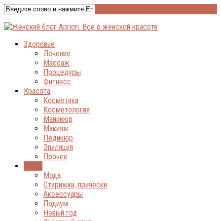
Здоровье
Лечение
Массаж
Процедуры
Фитнесс
Красота
Косметика
Косметология
Маникюр
Макияж
Педикюр
Эпиляция
Прочее
Стиль
Мода
Стирижки, причёски
Аксессуары
Подиум
Новый год