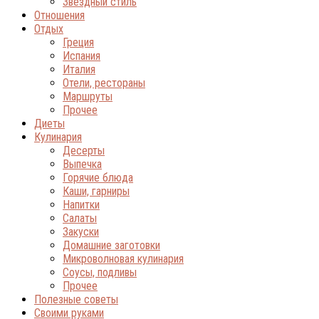
Звёздный стиль
Отношения
Отдых
Греция
Испания
Италия
Отели, рестораны
Маршруты
Прочее
Диеты
Кулинария
Десерты
Выпечка
Горячие блюда
Каши, гарниры
Напитки
Салаты
Закуски
Домашние заготовки
Микроволновая кулинария
Соусы, подливы
Прочее
Полезные советы
Своими руками