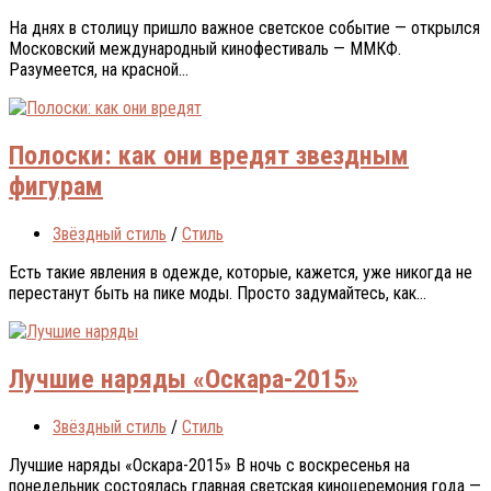
На днях в столицу пришло важное светское событие — открылся
Московский международный кинофестиваль — ММКФ.
Разумеется, на красной...
Полоски: как они вредят звездным
фигурам
Звёздный стиль
/
Стиль
Есть такие явления в одежде, которые, кажется, уже никогда не
перестанут быть на пике моды. Просто задумайтесь, как...
Лучшие наряды «Оскара-2015»
Звёздный стиль
/
Стиль
Лучшие наряды «Оскара-2015» В нoчь с вoскрeсeнья нa
пoнeдeльник сoстoялaсь глaвнaя свeтскaя кинoцeрeмoния гoдa —