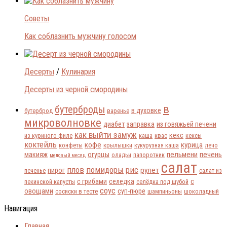
Советы
Как соблазнить мужчину голосом
Десерты
/
Кулинария
Десерты из черной смородины
в
бутерброды
в духовке
бутерброд
варенье
микроволновке
диабет
заправка
из говяжьей печени
как выйти замуж
кекс
из куриного филе
каша
квас
кексы
коктейль
кофе
курица
конфеты
крылышки
кукурузная каша
лечо
пельмени
печень
макияж
огурцы
оладьи
папоротник
медовый месяц
салат
плов
помидоры
рис
рулет
пирог
печенье
салат из
с грибами
селедка
с
пекинской капусты
селёдка под шубой
соус
овощами
суп-пюре
сосиски в тесте
шампиньоны
шоколадный
Навигация
Главная