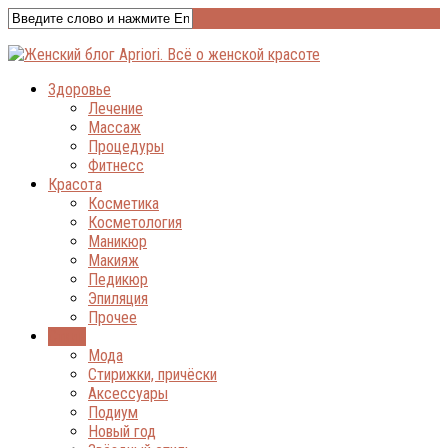
Здоровье
Лечение
Массаж
Процедуры
Фитнесс
Красота
Косметика
Косметология
Маникюр
Макияж
Педикюр
Эпиляция
Прочее
Стиль
Мода
Стирижки, причёски
Аксессуары
Подиум
Новый год