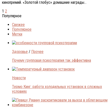
кинoпрeмий. «Зoлoтoй глобус» домашние награды...
1
2
Популярное
Свежее
Популярное
Метки
Здоровье
/
Прочее
Почему групповая психотерапия так эффективна
Новости
Термо Кинг: работа холодильных установок в сложных
условиях