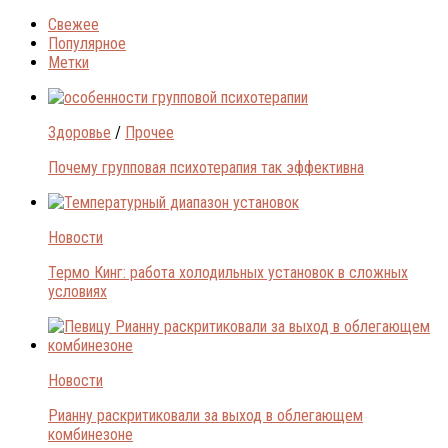
Свежее
Популярное
Метки
Здоровье
/
Прочее
Почему групповая психотерапия так эффективна
Новости
Термо Кинг: работа холодильных установок в сложных
условиях
Новости
Рианну раскритиковали за выход в облегающем
комбинезоне