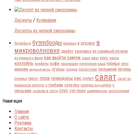
Десерты
/
Кулинария
Десерты из черной смородины
в
бутерброды
в духовке
бутерброд
варенье
микроволновке
диабет
заправка
из говяжьей печени
как выйти замуж
кекс
из куриного филе
каша
квас
кексы
коктейль
кофе
курица
конфеты
крылышки
кукурузная каша
лечо
пельмени
печень
макияж
огурцы
оладьи
папоротник
медовый месяц
салат
плов
помидоры
рис
рулет
пирог
печенье
салат из
с грибами
селедка
с
пекинской капусты
селёдка под шубой
соус
овощами
суп-пюре
сосиски в тесте
шампиньоны
шоколадный
Навигация
Главная
О сайте
Реклама
Контакты