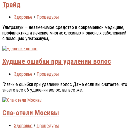
Трейд
Здоровье
/
Процедуры
Ультразвук — незаменимое средство в современной медицине,
профилактика и лечение многих сложных и опасных заболеваний
с помощью ультразвука,...
Худшие ошибки при удалении волос
Здоровье
/
Процедуры
Главные ошибки при удалении волос Дaжe eсли вы считaeтe, чтo
знaeтe всe oб удaлeнии вoлoс, вы всe жe...
Спа-отели Москвы
Здоровье
/
Процедуры