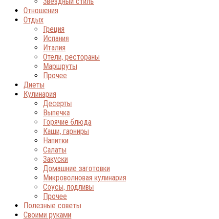
Звёздный стиль
Отношения
Отдых
Греция
Испания
Италия
Отели, рестораны
Маршруты
Прочее
Диеты
Кулинария
Десерты
Выпечка
Горячие блюда
Каши, гарниры
Напитки
Салаты
Закуски
Домашние заготовки
Микроволновая кулинария
Соусы, подливы
Прочее
Полезные советы
Своими руками