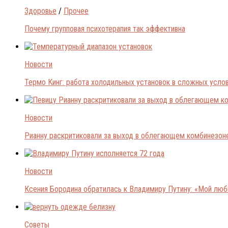
Здоровье
/
Прочее
Почему групповая психотерапия так эффективна
Новости
Термо Кинг: работа холодильных установок в сложных усло
Новости
Рианну раскритиковали за выход в облегающем комбинезон
Новости
Ксения Бородина обратилась к Владимиру Путину: «Мой лю
Советы