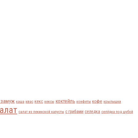
 замуж
коктейль
кофе
кекс
каша
квас
кексы
конфеты
крылышки
алат
с грибами
селедка
салат из пекинской капусты
селёдка под шубой