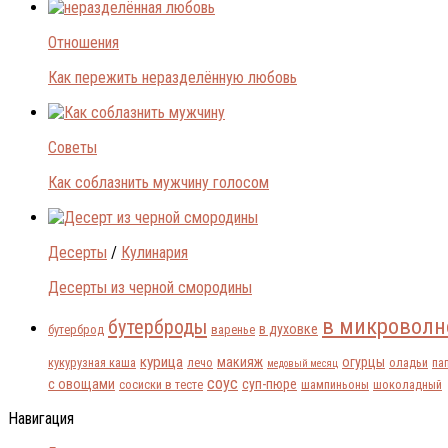
Отношения
Как пережить неразделённую любовь
Советы
Как соблазнить мужчину голосом
Десерты
/
Кулинария
Десерты из черной смородины
в микроволн
бутерброды
в духовке
бутерброд
варенье
курица
макияж
огурцы
кукурузная каша
лечо
оладьи
па
медовый месяц
соус
с овощами
суп-пюре
сосиски в тесте
шампиньоны
шоколадный
Навигация