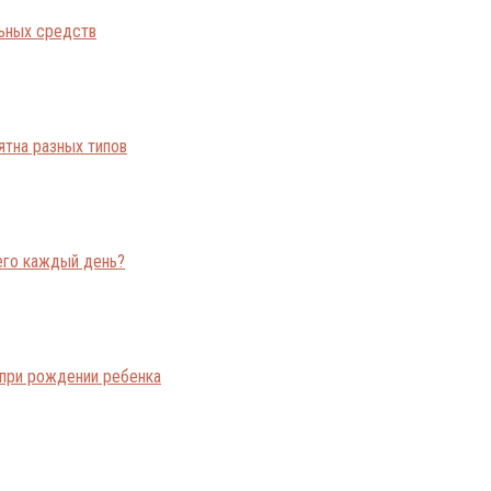
льных средств
ятна разных типов
его каждый день?
при рождении ребенка