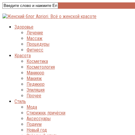
Здоровье
Лечение
Массаж
Процедуры
Фитнесс
Красота
Косметика
Косметология
Маникюр
Макияж
Педикюр
Эпиляция
Прочее
Стиль
Мода
Стирижки, причёски
Аксессуары
Подиум
Новый год