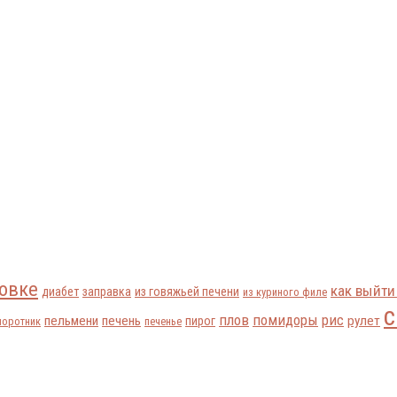
овке
как выйти
диабет
заправка
из говяжьей печени
из куриного филе
с
плов
помидоры
рис
пельмени
печень
рулет
пирог
поротник
печенье