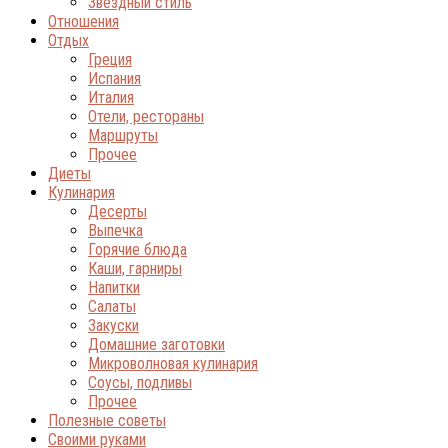
Звёздный стиль
Отношения
Отдых
Греция
Испания
Италия
Отели, рестораны
Маршруты
Прочее
Диеты
Кулинария
Десерты
Выпечка
Горячие блюда
Каши, гарниры
Напитки
Салаты
Закуски
Домашние заготовки
Микроволновая кулинария
Соусы, подливы
Прочее
Полезные советы
Своими руками