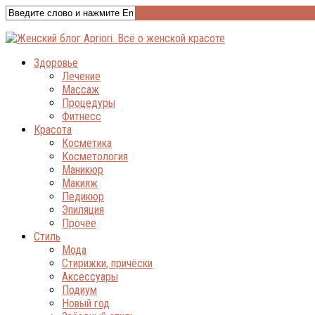
Здоровье
Лечение
Массаж
Процедуры
Фитнесс
Красота
Косметика
Косметология
Маникюр
Макияж
Педикюр
Эпиляция
Прочее
Стиль
Мода
Стирижки, причёски
Аксессуары
Подиум
Новый год