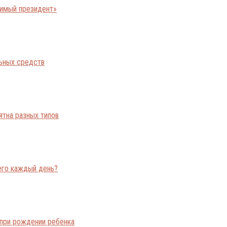
бимый президент»
льных средств
ятна разных типов
его каждый день?
при рождении ребенка