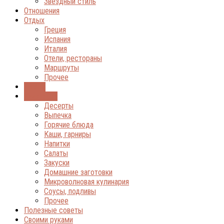
Звёздный стиль
Отношения
Отдых
Греция
Испания
Италия
Отели, рестораны
Маршруты
Прочее
Диеты
Кулинария
Десерты
Выпечка
Горячие блюда
Каши, гарниры
Напитки
Салаты
Закуски
Домашние заготовки
Микроволновая кулинария
Соусы, подливы
Прочее
Полезные советы
Своими руками