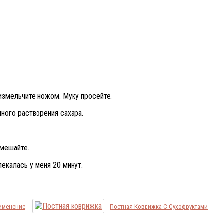
 измельчите ножом. Муку просейте.
ного растворения сахара.
емешайте.
пекалась у меня 20 минут.
рименение
Постная Коврижка С Сухофруктами