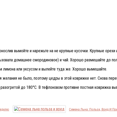
чернослив вымойте и нарежьте на не крупные кусочки. Крупные орехи
ользовала домашнее смородиновое) и чай. Хорошо размешайте до пол
ом лимона или уксусом и вылейте туда же. Хорошо вымешайте.
ня желания не было, поэтому цедры в этой коврижке нет. Снова пер
, разогретой до 180°C. В тефлоновом противне постная коврижка вы
Неделю
Семена Льна: Польза, Вред И П