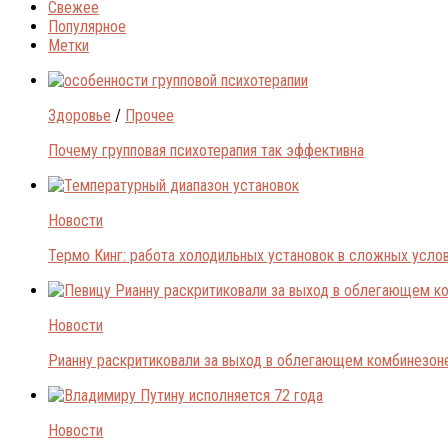
Свежее
Популярное
Метки
Здоровье
/
Прочее
Почему групповая психотерапия так эффективна
Новости
Термо Кинг: работа холодильных установок в сложных усло
Новости
Рианну раскритиковали за выход в облегающем комбинезон
Новости