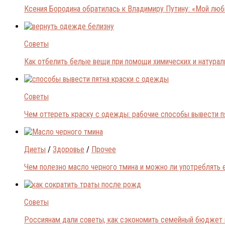
Ксения Бородина обратилась к Владимиру Путину: «Мой лю
Советы
Как отбелить белые вещи при помощи химических и натура
Советы
Чем оттереть краску с одежды: рабочие способы вывести п
Диеты
/
Здоровье
/
Прочее
Чем полезно масло черного тмина и можно ли употреблять 
Советы
Россиянам дали советы, как сэкономить семейный бюджет 