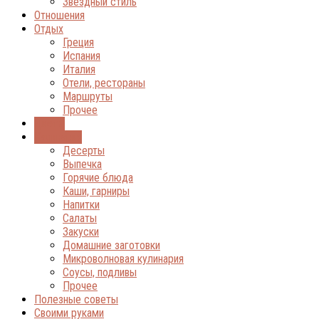
Звёздный стиль
Отношения
Отдых
Греция
Испания
Италия
Отели, рестораны
Маршруты
Прочее
Диеты
Кулинария
Десерты
Выпечка
Горячие блюда
Каши, гарниры
Напитки
Салаты
Закуски
Домашние заготовки
Микроволновая кулинария
Соусы, подливы
Прочее
Полезные советы
Своими руками