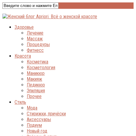
Здоровье
Лечение
Массаж
Процедуры
Фитнесс
Красота
Косметика
Косметология
Маникюр
Макияж
Педикюр
Эпиляция
Прочее
Стиль
Мода
Стирижки, причёски
Аксессуары
Подиум
Новый год