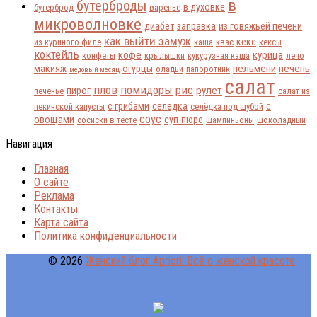
в
бутерброды
в духовке
бутерброд
варенье
микроволновке
диабет
заправка
из говяжьей печени
как выйти замуж
кекс
из куриного филе
каша
квас
кексы
коктейль
кофе
курица
конфеты
крылышки
кукурузная каша
лечо
пельмени
печень
макияж
огурцы
оладьи
папоротник
медовый месяц
салат
плов
помидоры
рис
рулет
пирог
печенье
салат из
с грибами
селедка
с
пекинской капусты
селёдка под шубой
соус
овощами
суп-пюре
сосиски в тесте
шампиньоны
шоколадный
Навигация
Главная
О сайте
Реклама
Контакты
Карта сайта
Политика конфиденциальности
© 2026
Женский блог Apriori. Всё о женской красоте