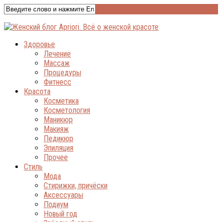
Здоровье
Лечение
Массаж
Процедуры
Фитнесс
Красота
Косметика
Косметология
Маникюр
Макияж
Педикюр
Эпиляция
Прочее
Стиль
Мода
Стирижки, причёски
Аксессуары
Подиум
Новый год