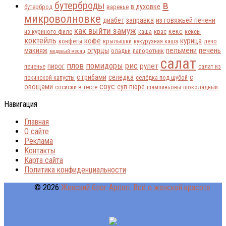
в
бутерброды
в духовке
бутерброд
варенье
микроволновке
диабет
заправка
из говяжьей печени
как выйти замуж
кекс
из куриного филе
каша
квас
кексы
коктейль
кофе
курица
конфеты
крылышки
кукурузная каша
лечо
пельмени
печень
макияж
огурцы
оладьи
папоротник
медовый месяц
салат
плов
помидоры
рис
рулет
пирог
печенье
салат из
с грибами
селедка
с
пекинской капусты
селёдка под шубой
соус
овощами
суп-пюре
сосиски в тесте
шампиньоны
шоколадный
Навигация
Главная
О сайте
Реклама
Контакты
Карта сайта
Политика конфиденциальности
© 2026
Женский блог Apriori. Всё о женской красоте