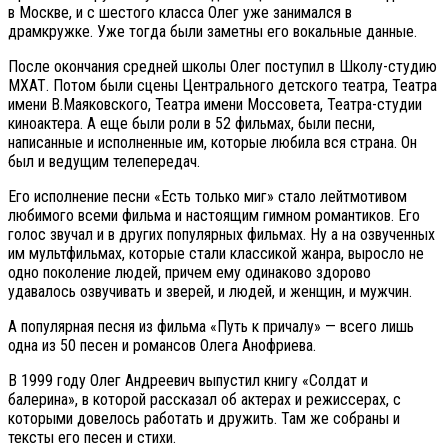
в Москве, и с шестого класса Олег уже занимался в
драмкружке. Уже тогда были заметны его вокальные данные.
После окончания средней школы Олег поступил в Школу-студию
МХАТ. Потом были сцены Центрального детского театра, Театра
имени В.Маяковского, Театра имени Моссовета, Театра-студии
киноактера. А еще были роли в 52 фильмах, были песни,
написанные и исполненные им, которые любила вся страна. Он
был и ведущим телепередач.
Его исполнение песни «Есть только миг» стало лейтмотивом
любимого всеми фильма и настоящим гимном романтиков. Его
голос звучал и в других популярных фильмах. Ну а на озвученных
им мультфильмах, которые стали классикой жанра, выросло не
одно поколение людей, причем ему одинаково здорово
удавалось озвучивать и зверей, и людей, и женщин, и мужчин.
А популярная песня из фильма «Путь к причалу» — всего лишь
одна из 50 песен и романсов Олега Анофриева.
В 1999 году Олег Андреевич выпустил книгу «Солдат и
балерина», в которой рассказал об актерах и режиссерах, с
которыми довелось работать и дружить. Там же собраны и
тексты его песен и стихи.