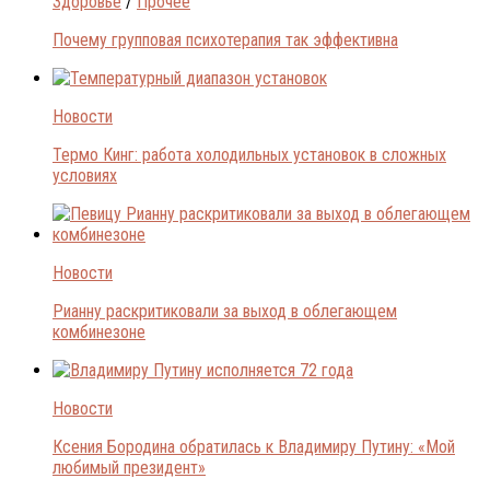
Здоровье
/
Прочее
Почему групповая психотерапия так эффективна
Новости
Термо Кинг: работа холодильных установок в сложных
условиях
Новости
Рианну раскритиковали за выход в облегающем
комбинезоне
Новости
Ксения Бородина обратилась к Владимиру Путину: «Мой
любимый президент»