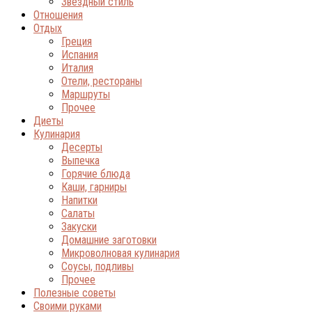
Звёздный стиль
Отношения
Отдых
Греция
Испания
Италия
Отели, рестораны
Маршруты
Прочее
Диеты
Кулинария
Десерты
Выпечка
Горячие блюда
Каши, гарниры
Напитки
Салаты
Закуски
Домашние заготовки
Микроволновая кулинария
Соусы, подливы
Прочее
Полезные советы
Своими руками