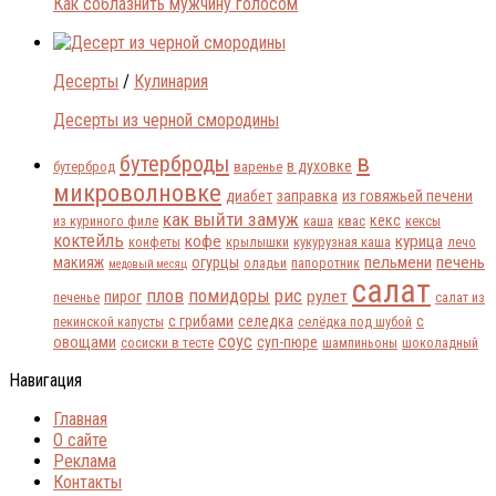
Как соблазнить мужчину голосом
Десерты
/
Кулинария
Десерты из черной смородины
в
бутерброды
в духовке
бутерброд
варенье
микроволновке
диабет
заправка
из говяжьей печени
как выйти замуж
кекс
из куриного филе
каша
квас
кексы
коктейль
кофе
курица
конфеты
крылышки
кукурузная каша
лечо
пельмени
печень
макияж
огурцы
оладьи
папоротник
медовый месяц
салат
плов
помидоры
рис
рулет
пирог
печенье
салат из
с грибами
селедка
с
пекинской капусты
селёдка под шубой
соус
овощами
суп-пюре
сосиски в тесте
шампиньоны
шоколадный
Навигация
Главная
О сайте
Реклама
Контакты