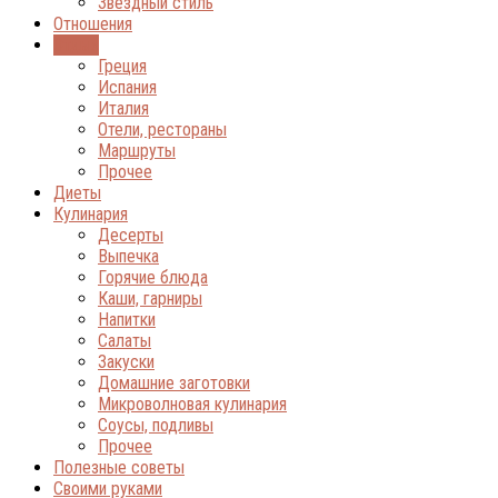
Звёздный стиль
Отношения
Отдых
Греция
Испания
Италия
Отели, рестораны
Маршруты
Прочее
Диеты
Кулинария
Десерты
Выпечка
Горячие блюда
Каши, гарниры
Напитки
Салаты
Закуски
Домашние заготовки
Микроволновая кулинария
Соусы, подливы
Прочее
Полезные советы
Своими руками