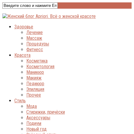
Здоровье
Лечение
Массаж
Процедуры
Фитнесс
Красота
Косметика
Косметология
Маникюр
Макияж
Педикюр
Эпиляция
Прочее
Стиль
Мода
Стирижки, причёски
Аксессуары
Подиум
Новый год