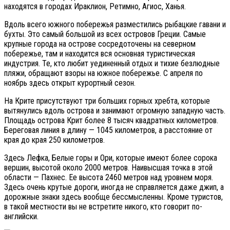
находятся в городах Ираклион, Ретимно, Агиос, Ханья.
Вдоль всего южного побережья разместились рыбацкие гавани и
бухты. Это самый большой из всех островов Греции. Самые
крупные города на острове сосредоточены на северном
побережье, там и находится вся основная туристическая
индустрия. Те, кто любит уединенный отдых и тихие безлюдные
пляжи, обращают взоры на южное побережье. С апреля по
ноябрь здесь открыт курортный сезон.
На Крите присутствуют три больших горных хребта, которые
вытянулись вдоль острова и занимают огромную западную часть.
Площадь острова Крит более 8 тысяч квадратных километров.
Береговая линия в длину — 1045 километров, а расстояние от
края до края 250 километров.
Здесь Лефка, Белые горы и Ори, которые имеют более сорока
вершин, высотой около 2000 метров. Наивысшая точка в этой
области — Пахнес. Ее высота 2460 метров над уровнем моря.
Здесь очень крутые дороги, иногда не справляется даже джип, а
дорожные знаки здесь вообще бессмысленны. Кроме туристов,
в такой местности вы не встретите никого, кто говорит по-
английски.