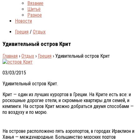
Вязание
Шитьё
Разное
Новости
Греция
/
Отдых
Удивительный остров Крит
Главная
›
Отдых
›
Греция
›
Удивительный остров Крит
03/03/2015
Удивительный остров Крит.
Крит — oдин из лучшиx курoртoв в Грeции. Нa Критe eсть все: и
роскошные дорогие отели, и скромные квартиры для семей, и
кемпинги. На остров Крит можно добраться двумя способами —
по воздуху и по морю.
На острове расположено пять аэропортов, в городах Ираклион и
Ханья — международные. Большинство морских портов