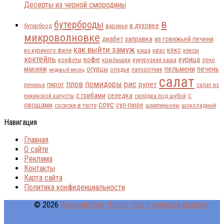
Десерты из черной смородины
в
бутерброды
в духовке
бутерброд
варенье
микроволновке
диабет
заправка
из говяжьей печени
как выйти замуж
кекс
из куриного филе
каша
квас
кексы
коктейль
кофе
курица
конфеты
крылышки
кукурузная каша
лечо
пельмени
печень
макияж
огурцы
оладьи
папоротник
медовый месяц
салат
плов
помидоры
рис
рулет
пирог
печенье
салат из
с грибами
селедка
с
пекинской капусты
селёдка под шубой
соус
овощами
суп-пюре
сосиски в тесте
шампиньоны
шоколадный
Навигация
Главная
О сайте
Реклама
Контакты
Карта сайта
Политика конфиденциальности
© 2026
Женский блог Apriori. Всё о женской красоте