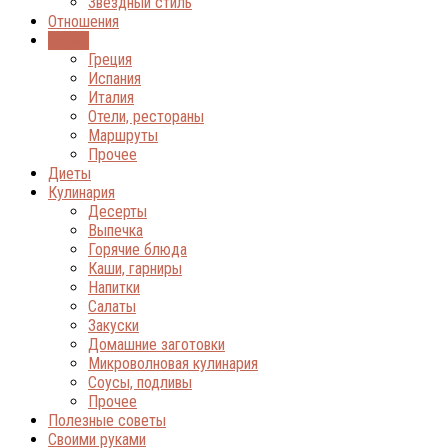
Звёздный стиль
Отношения
Отдых
Греция
Испания
Италия
Отели, рестораны
Маршруты
Прочее
Диеты
Кулинария
Десерты
Выпечка
Горячие блюда
Каши, гарниры
Напитки
Салаты
Закуски
Домашние заготовки
Микроволновая кулинария
Соусы, подливы
Прочее
Полезные советы
Своими руками