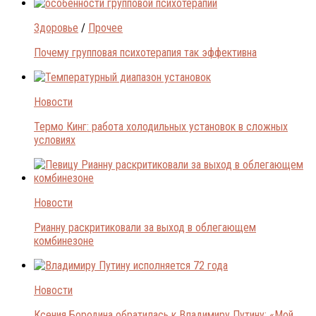
Здоровье
/
Прочее
Почему групповая психотерапия так эффективна
Новости
Термо Кинг: работа холодильных установок в сложных
условиях
Новости
Рианну раскритиковали за выход в облегающем
комбинезоне
Новости
Ксения Бородина обратилась к Владимиру Путину: «Мой