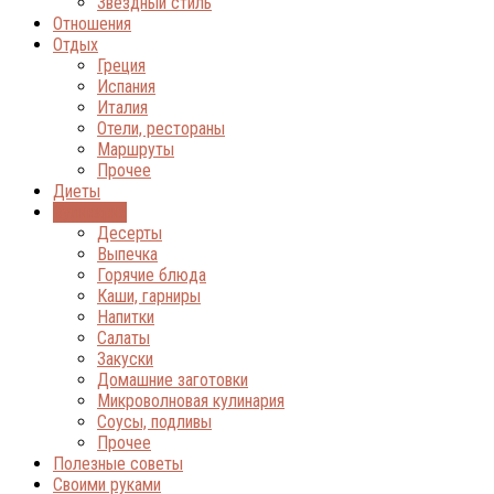
Звёздный стиль
Отношения
Отдых
Греция
Испания
Италия
Отели, рестораны
Маршруты
Прочее
Диеты
Кулинария
Десерты
Выпечка
Горячие блюда
Каши, гарниры
Напитки
Салаты
Закуски
Домашние заготовки
Микроволновая кулинария
Соусы, подливы
Прочее
Полезные советы
Своими руками