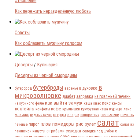
Отношения
Как пережить неразделённую любовь
Советы
Как соблазнить мужчину голосом
Десерты
/
Кулинария
Десерты из черной смородины
в
бутерброды
в духовке
бутерброд
варенье
микроволновке
диабет
заправка
из говяжьей печени
как выйти замуж
кекс
из куриного филе
каша
квас
кексы
коктейль
кофе
курица
конфеты
крылышки
кукурузная каша
лечо
пельмени
печень
макияж
огурцы
оладьи
папоротник
медовый месяц
салат
плов
помидоры
рис
рулет
пирог
печенье
салат из
с грибами
селедка
с
пекинской капусты
селёдка под шубой
соус
овощами
суп-пюре
сосиски в тесте
шампиньоны
шоколадный