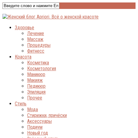
Здоровье
Лечение
Массаж
Процедуры
Фитнесс
Красота
Косметика
Косметология
Маникюр
Макияж
Педикюр
Эпиляция
Прочее
Стиль
Мода
Стирижки, причёски
Аксессуары
Подиум
Новый год