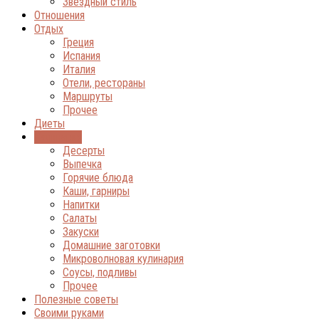
Звёздный стиль
Отношения
Отдых
Греция
Испания
Италия
Отели, рестораны
Маршруты
Прочее
Диеты
Кулинария
Десерты
Выпечка
Горячие блюда
Каши, гарниры
Напитки
Салаты
Закуски
Домашние заготовки
Микроволновая кулинария
Соусы, подливы
Прочее
Полезные советы
Своими руками