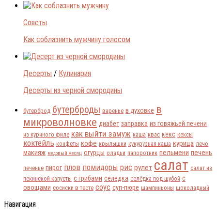
Советы
Как соблазнить мужчину голосом
Десерты
/
Кулинария
Десерты из черной смородины
в
бутерброды
в духовке
бутерброд
варенье
микроволновке
диабет
заправка
из говяжьей печени
как выйти замуж
кекс
из куриного филе
каша
квас
кексы
коктейль
кофе
курица
конфеты
крылышки
кукурузная каша
лечо
пельмени
печень
макияж
огурцы
оладьи
папоротник
медовый месяц
салат
плов
помидоры
рис
рулет
пирог
печенье
салат из
с грибами
селедка
с
пекинской капусты
селёдка под шубой
соус
овощами
суп-пюре
сосиски в тесте
шампиньоны
шоколадный
Навигация