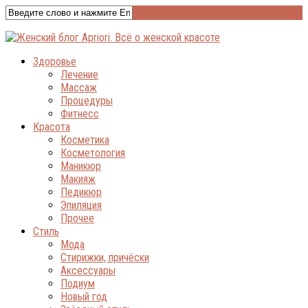
Здоровье
Лечение
Массаж
Процедуры
Фитнесс
Красота
Косметика
Косметология
Маникюр
Макияж
Педикюр
Эпиляция
Прочее
Стиль
Мода
Стирижки, причёски
Аксессуары
Подиум
Новый год