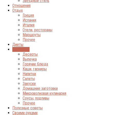
Звёздный стиль
Отношения
Отдых
Греция
Испания
Италия
Отели, рестораны
Маршруты
Прочее
Диеты
Кулинария
Десерты
Выпечка
Горячие блюда
Каши, гарниры
Напитки
Салаты
Закуски
Домашние заготовки
Микроволновая кулинария
Соусы, подливы
Прочее
Полезные советы
Своими руками