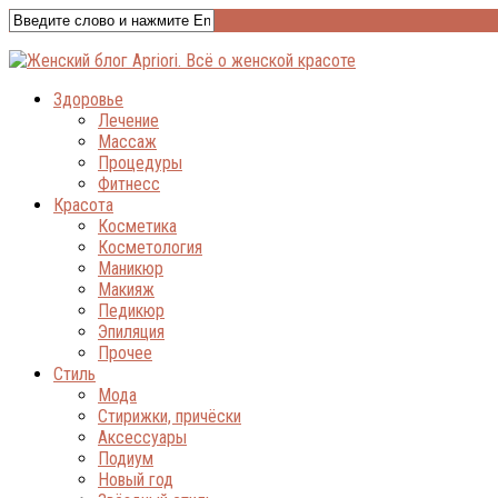
Здоровье
Лечение
Массаж
Процедуры
Фитнесс
Красота
Косметика
Косметология
Маникюр
Макияж
Педикюр
Эпиляция
Прочее
Стиль
Мода
Стирижки, причёски
Аксессуары
Подиум
Новый год