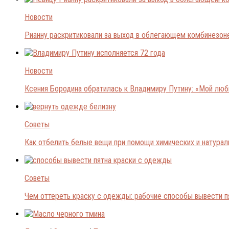
Новости
Рианну раскритиковали за выход в облегающем комбинезон
Новости
Ксения Бородина обратилась к Владимиру Путину: «Мой лю
Советы
Как отбелить белые вещи при помощи химических и натура
Советы
Чем оттереть краску с одежды: рабочие способы вывести п