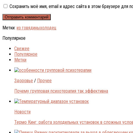
Сохранить моё имя, email и адрес сайта в этом браузере для
Метки:
из говядины
холодец
Популярное
Свежее
Популярное
Метки
Здоровье
/
Прочее
Почему групповая психотерапия так эффективна
Новости
Термо Кинг: работа холодильных установок в сложных усло