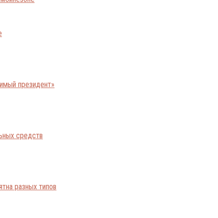
е
бимый президент»
льных средств
ятна разных типов