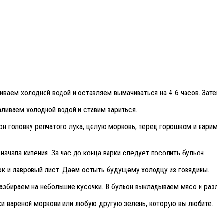
иваем холодной водой и оставляем вымачиваться на 4-6 часов. Зате
аливаем холодной водой и ставим вариться.
он головку репчатого лука, целую морковь, перец горошком и варим
начала кипения. За час до конца варки следует посолить бульон.
ок и лавровый лист. Даем остыть будущему холодцу из говядины.
 разбираем на небольшие кусочки. В бульон выкладываем мясо и ра
ки вареной моркови или любую другую зелень, которую вы любите.