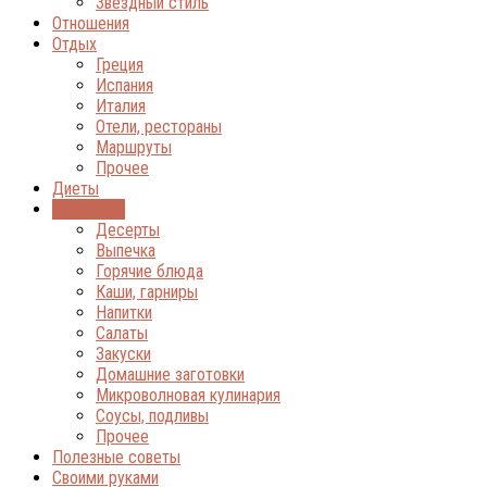
Звёздный стиль
Отношения
Отдых
Греция
Испания
Италия
Отели, рестораны
Маршруты
Прочее
Диеты
Кулинария
Десерты
Выпечка
Горячие блюда
Каши, гарниры
Напитки
Салаты
Закуски
Домашние заготовки
Микроволновая кулинария
Соусы, подливы
Прочее
Полезные советы
Своими руками