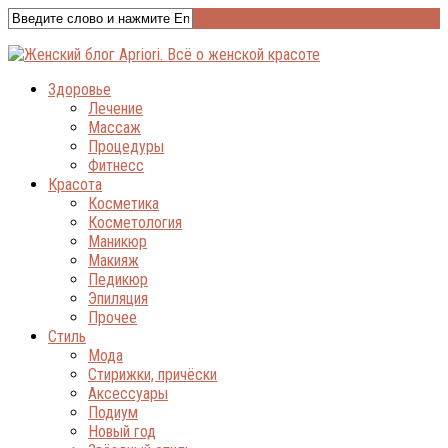
Здоровье
Лечение
Массаж
Процедуры
Фитнесс
Красота
Косметика
Косметология
Маникюр
Макияж
Педикюр
Эпиляция
Прочее
Стиль
Мода
Стирижки, причёски
Аксессуары
Подиум
Новый год