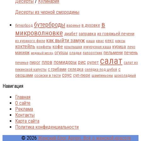
Десерты
/
Кулинария
Десерты из черной смородины
в
бутерброды
в духовке
бутерброд
варенье
микроволновке
диабет
заправка
из говяжьей печени
как выйти замуж
кекс
из куриного филе
каша
квас
кексы
коктейль
кофе
курица
конфеты
крылышки
кукурузная каша
лечо
пельмени
печень
макияж
огурцы
оладьи
папоротник
медовый месяц
салат
плов
помидоры
рис
рулет
пирог
печенье
салат из
с грибами
селедка
с
пекинской капусты
селёдка под шубой
соус
овощами
суп-пюре
сосиски в тесте
шампиньоны
шоколадный
Навигация
Главная
О сайте
Реклама
Контакты
Карта сайта
Политика конфиденциальности
© 2026
Женский блог Apriori. Всё о женской красоте