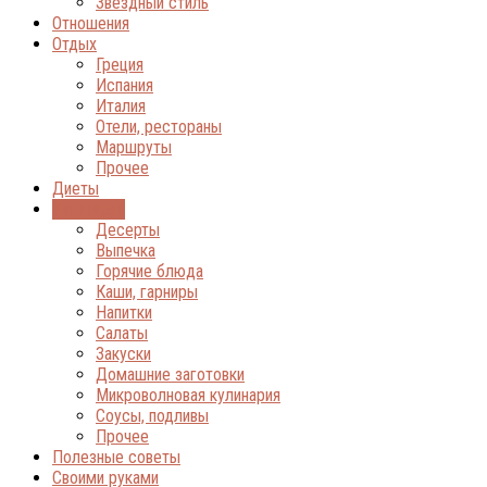
Звёздный стиль
Отношения
Отдых
Греция
Испания
Италия
Отели, рестораны
Маршруты
Прочее
Диеты
Кулинария
Десерты
Выпечка
Горячие блюда
Каши, гарниры
Напитки
Салаты
Закуски
Домашние заготовки
Микроволновая кулинария
Соусы, подливы
Прочее
Полезные советы
Своими руками