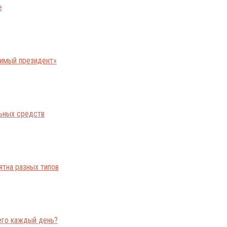
е
бимый президент»
льных средств
ятна разных типов
его каждый день?