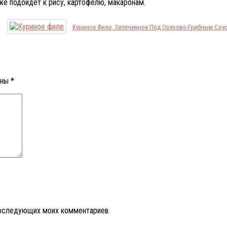
же подойдет к рису, картофелю, макаронам.
Куриное Филе, Запеченное Под Орехово-Грибным Соу
ены
*
 последующих моих комментариев.