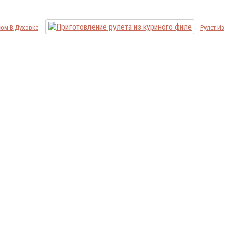
сом В Духовке
Рулет Из