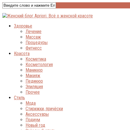
Здоровье
Лечение
Массаж
Процедуры
Фитнесс
Красота
Косметика
Косметология
Маникюр
Макияж
Педикюр
Эпиляция
Прочее
Стиль
Мода
Стирижки, причёски
Аксессуары
Подиум
Новый год