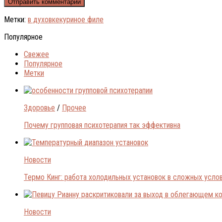
Метки:
в духовке
куриное филе
Популярное
Свежее
Популярное
Метки
Здоровье
/
Прочее
Почему групповая психотерапия так эффективна
Новости
Термо Кинг: работа холодильных установок в сложных усло
Новости