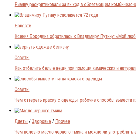
Рианну раскритиковали за выход в облегающем комбинезон
Новости
Ксения Бородина обратилась к Владимиру Путину: «Мой лю
Советы
Как отбелить белые вещи при помощи химических и натура
Советы
Чем оттереть краску с одежды: рабочие способы вывести п
Диеты
/
Здоровье
/
Прочее
Чем полезно масло черного тмина и можно ли употреблять 