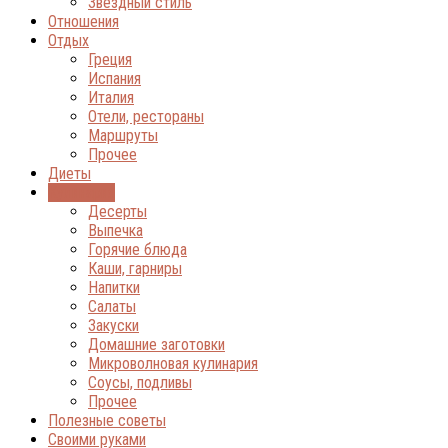
Звёздный стиль
Отношения
Отдых
Греция
Испания
Италия
Отели, рестораны
Маршруты
Прочее
Диеты
Кулинария
Десерты
Выпечка
Горячие блюда
Каши, гарниры
Напитки
Салаты
Закуски
Домашние заготовки
Микроволновая кулинария
Соусы, подливы
Прочее
Полезные советы
Своими руками