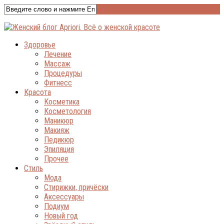
Здоровье
Лечение
Массаж
Процедуры
Фитнесс
Красота
Косметика
Косметология
Маникюр
Макияж
Педикюр
Эпиляция
Прочее
Стиль
Мода
Стирижки, причёски
Аксессуары
Подиум
Новый год