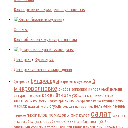
Как пережить неразделённую любовь
Советы
Как соблазнить мужчину голосом
Десерты
/
Кулинария
Десерты из черной смородины
в
бутерброды
в духовке
бутерброд
варенье
микроволновке
диабет
заправка
из говяжьей печени
как выйти замуж
кекс
из куриного филе
каша
квас
кексы
коктейль
кофе
курица
конфеты
крылышки
кукурузная каша
лечо
пельмени
печень
макияж
огурцы
оладьи
папоротник
медовый месяц
салат
плов
помидоры
рис
рулет
пирог
печенье
салат из
с грибами
селедка
с
пекинской капусты
селёдка под шубой
соус
овощами
суп-пюре
сосиски в тесте
шампиньоны
шоколадный