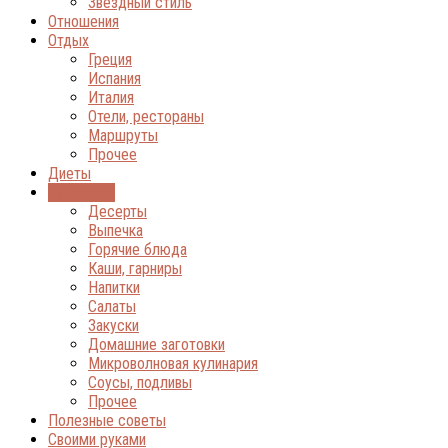
Звёздный стиль
Отношения
Отдых
Греция
Испания
Италия
Отели, рестораны
Маршруты
Прочее
Диеты
Кулинария
Десерты
Выпечка
Горячие блюда
Каши, гарниры
Напитки
Салаты
Закуски
Домашние заготовки
Микроволновая кулинария
Соусы, подливы
Прочее
Полезные советы
Своими руками