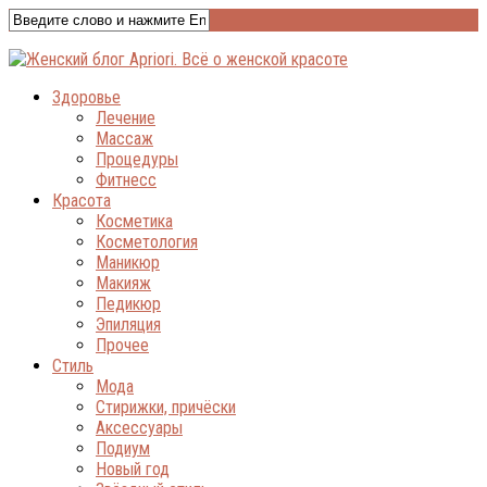
Здоровье
Лечение
Массаж
Процедуры
Фитнесс
Красота
Косметика
Косметология
Маникюр
Макияж
Педикюр
Эпиляция
Прочее
Стиль
Мода
Стирижки, причёски
Аксессуары
Подиум
Новый год