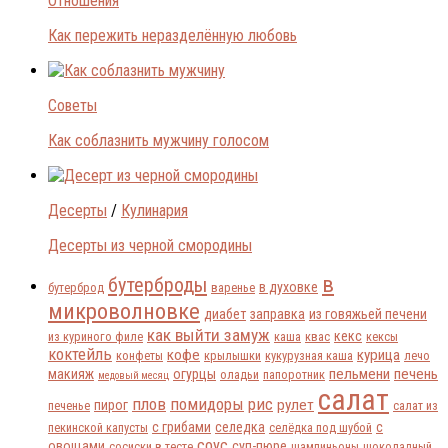
Отношения
Как пережить неразделённую любовь
Советы
Как соблазнить мужчину голосом
Десерты
/
Кулинария
Десерты из черной смородины
в
бутерброды
в духовке
бутерброд
варенье
микроволновке
диабет
заправка
из говяжьей печени
как выйти замуж
кекс
из куриного филе
каша
квас
кексы
коктейль
кофе
курица
конфеты
крылышки
кукурузная каша
лечо
пельмени
печень
макияж
огурцы
оладьи
папоротник
медовый месяц
салат
плов
помидоры
рис
рулет
пирог
печенье
салат из
с грибами
селедка
с
пекинской капусты
селёдка под шубой
соус
овощами
суп-пюре
сосиски в тесте
шампиньоны
шоколадный