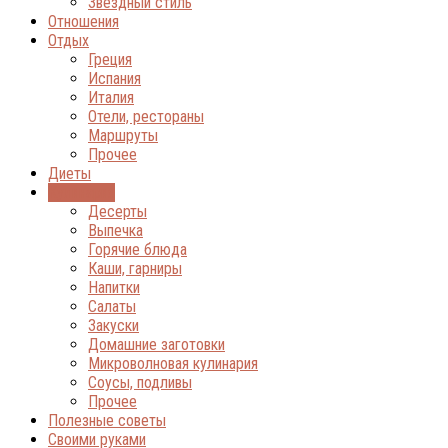
Звёздный стиль
Отношения
Отдых
Греция
Испания
Италия
Отели, рестораны
Маршруты
Прочее
Диеты
Кулинария
Десерты
Выпечка
Горячие блюда
Каши, гарниры
Напитки
Салаты
Закуски
Домашние заготовки
Микроволновая кулинария
Соусы, подливы
Прочее
Полезные советы
Своими руками