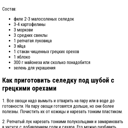
Состав:
филе 2-3 малосоленых селедок
3-4 картофелины
3 моркови
3 средних свеклы
1 репчатая луковица
3 яйца
1 стакан чищенных грецких орехов
1 яблоко
300 г майонеза или сколько понадобится
зелень для украшения
Как приготовить селедку под шубой с
грецкими орехами
1. Все овощи надо вымыть и отварить на пару или в воде до
готовности. На пару овощи готовятся дольше, но они более
полезны. Почистить их от кожицы и нарезать тонким пластиком.
2. Репчатый лук нарезать тонкими полукольцами и замариновать
в уксусе с добавлением соли и сахара. Его можно разбавить