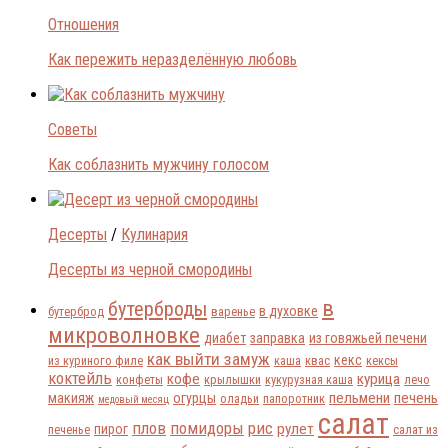
Отношения
Как пережить неразделённую любовь
Советы
Как соблазнить мужчину голосом
Десерты
/
Кулинария
Десерты из черной смородины
в
бутерброды
в духовке
бутерброд
варенье
микроволновке
диабет
заправка
из говяжьей печени
как выйти замуж
кекс
из куриного филе
каша
квас
кексы
коктейль
кофе
курица
конфеты
крылышки
кукурузная каша
лечо
пельмени
печень
макияж
огурцы
оладьи
папоротник
медовый месяц
салат
плов
помидоры
рис
рулет
пирог
печенье
салат из