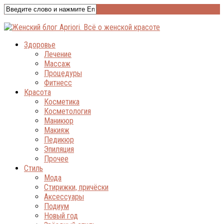
Здоровье
Лечение
Массаж
Процедуры
Фитнесс
Красота
Косметика
Косметология
Маникюр
Макияж
Педикюр
Эпиляция
Прочее
Стиль
Мода
Стирижки, причёски
Аксессуары
Подиум
Новый год