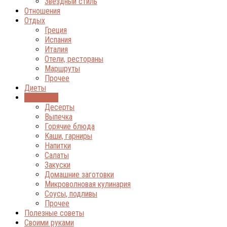
Звёздный стиль
Отношения
Отдых
Греция
Испания
Италия
Отели, рестораны
Маршруты
Прочее
Диеты
Кулинария
Десерты
Выпечка
Горячие блюда
Каши, гарниры
Напитки
Салаты
Закуски
Домашние заготовки
Микроволновая кулинария
Соусы, подливы
Прочее
Полезные советы
Своими руками