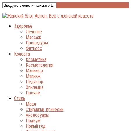
Здоровье
Лечение
Массаж
Процедуры
Фитнесс
Красота
Косметика
Косметология
Маникюр
Макияж
Педикюр
Эпиляция
Прочее
Стиль
Мода
Стирижки, причёски
Аксессуары
Подиум
Новый год