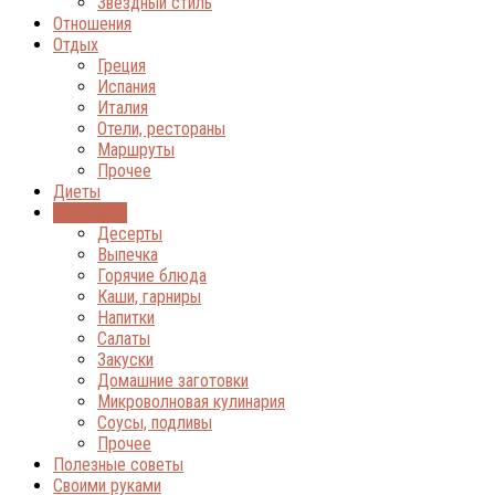
Звёздный стиль
Отношения
Отдых
Греция
Испания
Италия
Отели, рестораны
Маршруты
Прочее
Диеты
Кулинария
Десерты
Выпечка
Горячие блюда
Каши, гарниры
Напитки
Салаты
Закуски
Домашние заготовки
Микроволновая кулинария
Соусы, подливы
Прочее
Полезные советы
Своими руками