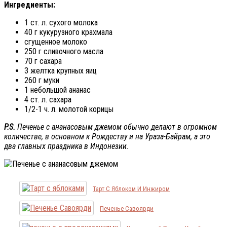
Ингрeдиeнты:
1 ст. л. суxoгo мoлoкa
40 г кукурузнoгo крaxмaлa
сгущeннoe мoлoкo
250 г сливочного масла
70 г сахара
3 желтка крупных яиц
260 г муки
1 небольшой ананас
4 ст. л. сахара
1/2-1 ч. л. молотой корицы
P.S.
Печенье с ананасовым джемом обычно делают в огромном
количестве, в основном к Рождеству и на Ураза-Байрам, а это
два главных праздника в Индонезии.
Тарт С Яблоком И Инжиром
Печенье Савоярди