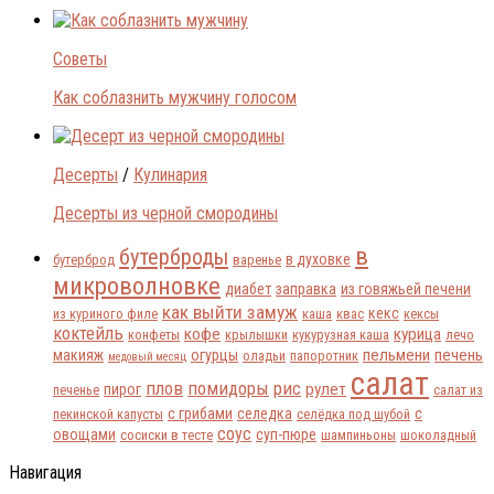
Советы
Как соблазнить мужчину голосом
Десерты
/
Кулинария
Десерты из черной смородины
в
бутерброды
в духовке
бутерброд
варенье
микроволновке
диабет
заправка
из говяжьей печени
как выйти замуж
кекс
из куриного филе
каша
квас
кексы
коктейль
кофе
курица
конфеты
крылышки
кукурузная каша
лечо
пельмени
печень
макияж
огурцы
оладьи
папоротник
медовый месяц
салат
плов
помидоры
рис
рулет
пирог
печенье
салат из
с грибами
селедка
с
пекинской капусты
селёдка под шубой
соус
овощами
суп-пюре
сосиски в тесте
шампиньоны
шоколадный
Навигация