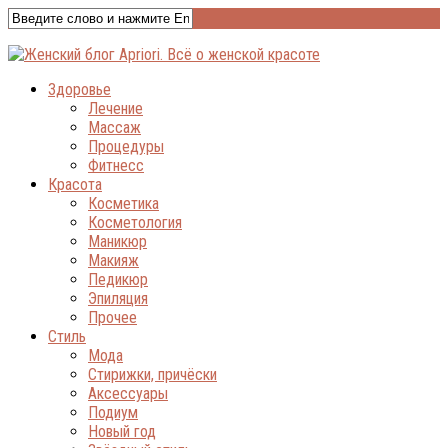
Здоровье
Лечение
Массаж
Процедуры
Фитнесс
Красота
Косметика
Косметология
Маникюр
Макияж
Педикюр
Эпиляция
Прочее
Стиль
Мода
Стирижки, причёски
Аксессуары
Подиум
Новый год