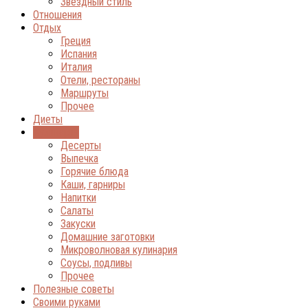
Звёздный стиль
Отношения
Отдых
Греция
Испания
Италия
Отели, рестораны
Маршруты
Прочее
Диеты
Кулинария
Десерты
Выпечка
Горячие блюда
Каши, гарниры
Напитки
Салаты
Закуски
Домашние заготовки
Микроволновая кулинария
Соусы, подливы
Прочее
Полезные советы
Своими руками