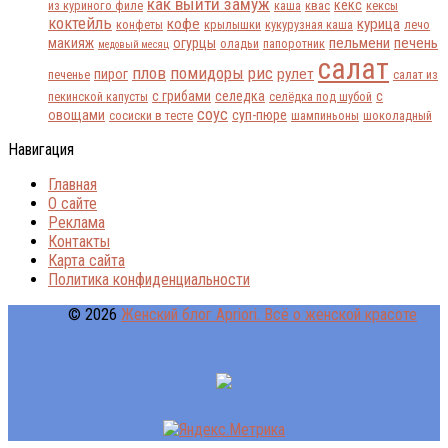
как выйти замуж
кекс
из куриного филе
каша
квас
кексы
коктейль
кофе
курица
конфеты
крылышки
кукурузная каша
лечо
пельмени
печень
макияж
огурцы
оладьи
папоротник
медовый месяц
салат
плов
помидоры
рис
рулет
пирог
печенье
салат из
с грибами
селедка
с
пекинской капусты
селёдка под шубой
соус
овощами
суп-пюре
сосиски в тесте
шампиньоны
шоколадный
Навигация
Главная
О сайте
Реклама
Контакты
Карта сайта
Политика конфиденциальности
© 2026
Женский блог Apriori. Всё о женской красоте