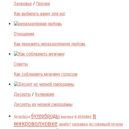
Здоровье
/
Прочее
Как выбирать ванну для ног
Отношения
Как пережить неразделённую любовь
Советы
Как соблазнить мужчину голосом
Десерты
/
Кулинария
Десерты из черной смородины
в
бутерброды
в духовке
бутерброд
варенье
микроволновке
диабет
заправка
из говяжьей печени