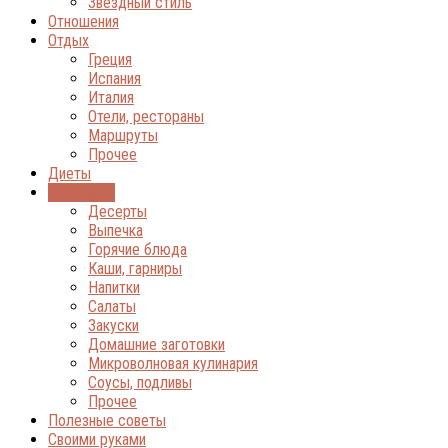
Звёздный стиль
Отношения
Отдых
Греция
Испания
Италия
Отели, рестораны
Маршруты
Прочее
Диеты
Кулинария
Десерты
Выпечка
Горячие блюда
Каши, гарниры
Напитки
Салаты
Закуски
Домашние заготовки
Микроволновая кулинария
Соусы, подливы
Прочее
Полезные советы
Своими руками