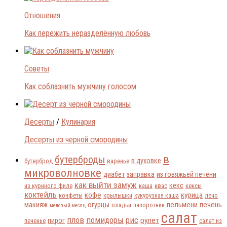
Отношения
Как пережить неразделённую любовь
Советы
Как соблазнить мужчину голосом
Десерты
/
Кулинария
Десерты из черной смородины
в
бутерброды
в духовке
бутерброд
варенье
микроволновке
диабет
заправка
из говяжьей печени
как выйти замуж
кекс
из куриного филе
каша
квас
кексы
коктейль
кофе
курица
конфеты
крылышки
кукурузная каша
лечо
пельмени
печень
макияж
огурцы
оладьи
папоротник
медовый месяц
салат
плов
помидоры
рис
рулет
пирог
печенье
салат из