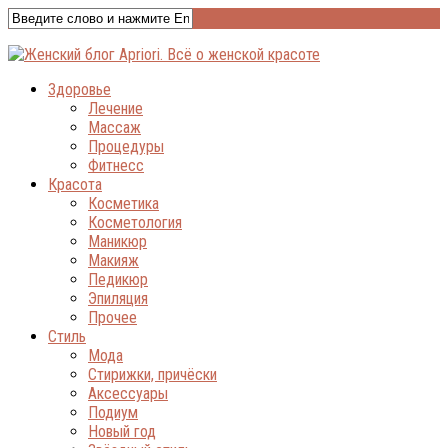
Здоровье
Лечение
Массаж
Процедуры
Фитнесс
Красота
Косметика
Косметология
Маникюр
Макияж
Педикюр
Эпиляция
Прочее
Стиль
Мода
Стирижки, причёски
Аксессуары
Подиум
Новый год