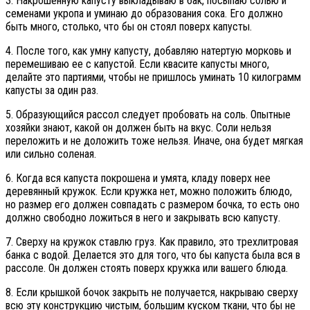
3. Накрошенную капусту выкладываю в бак, посыпаю солью и
семенами укропа и уминаю до образования сока. Его должно
быть много, столько, что бы он стоял поверх капусты.
4. После того, как умну капусту, добавляю натертую морковь и
перемешиваю ее с капустой. Если квасите капусты много,
делайте это партиями, чтобы не пришлось уминать 10 килограмм
капусты за один раз.
5. Образующийся рассол следует пробовать на соль. Опытные
хозяйки знают, какой он должен быть на вкус. Соли нельзя
переложить и не доложить тоже нельзя. Иначе, она будет мягкая
или сильно соленая.
6. Когда вся капуста покрошена и умята, кладу поверх нее
деревянный кружок. Если кружка нет, можно положить блюдо,
но размер его должен совпадать с размером бочка, то есть оно
должно свободно ложиться в него и закрывать всю капусту.
7. Сверху на кружок ставлю груз. Как правило, это трехлитровая
банка с водой. Делается это для того, что бы капуста была вся в
рассоле. Он должен стоять поверх кружка или вашего блюда.
8. Если крышкой бочок закрыть не получается, накрываю сверху
всю эту конструкцию чистым, большим куском ткани, что бы не