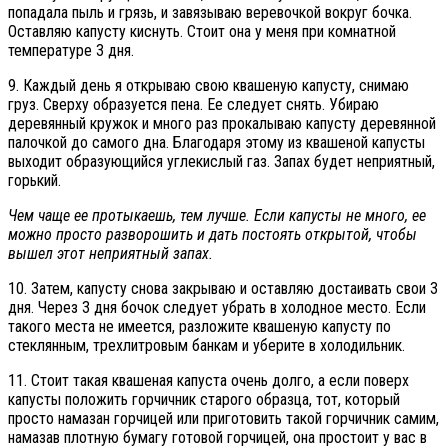
попадала пыль и грязь, и завязываю веревочкой вокруг бочка.
Оставляю капусту киснуть. Стоит она у меня при комнатной
температуре 3 дня.
9. Каждый день я открываю свою квашеную капусту, снимаю
груз. Сверху образуется пена. Ее следует снять. Убираю
деревянный кружок и много раз прокалываю капусту деревянной
палочкой до самого дна. Благодаря этому из квашеной капусты
выходит образующийся углекислый газ. Запах будет неприятный,
горький.
Чем чаще ее протыкаешь, тем лучше. Если капусты не много, ее
можно просто разворошить и дать постоять открытой, чтобы
вышел этот неприятный запах.
10. Затем, капусту снова закрываю и оставляю достаивать свои 3
дня. Через 3 дня бочок следует убрать в холодное место. Если
такого места не имеется, разложите квашеную капусту по
стеклянным, трехлитровым банкам и уберите в холодильник.
11. Стоит такая квашеная капуста очень долго, а если поверх
капусты положить горчичник старого образца, тот, который
просто намазан горчицей или приготовить такой горчичник самим,
намазав плотную бумагу готовой горчицей, она простоит у вас в