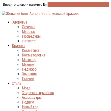
Здоровье
Лечение
Массаж
Процедуры
Фитнесс
Красота
Косметика
Косметология
Маникюр
Макияж
Педикюр
Эпиляция
Прочее
Стиль
Мода
Стирижки, причёски
Аксессуары
Подиум
Новый год