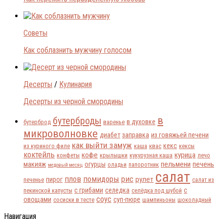
Советы
Как соблазнить мужчину голосом
Десерты
/
Кулинария
Десерты из черной смородины
в
бутерброды
в духовке
бутерброд
варенье
микроволновке
диабет
заправка
из говяжьей печени
как выйти замуж
кекс
из куриного филе
каша
квас
кексы
коктейль
кофе
курица
конфеты
крылышки
кукурузная каша
лечо
пельмени
печень
макияж
огурцы
оладьи
папоротник
медовый месяц
салат
плов
помидоры
рис
рулет
пирог
печенье
салат из
с грибами
селедка
с
пекинской капусты
селёдка под шубой
соус
овощами
суп-пюре
сосиски в тесте
шампиньоны
шоколадный
Навигация