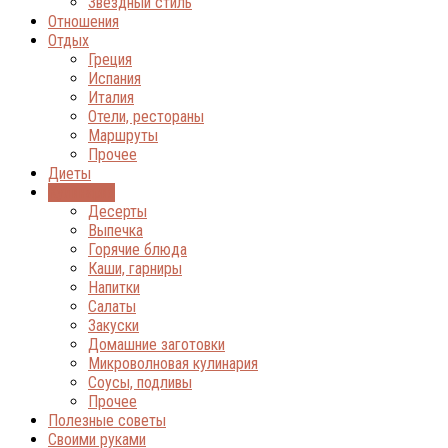
Звёздный стиль
Отношения
Отдых
Греция
Испания
Италия
Отели, рестораны
Маршруты
Прочее
Диеты
Кулинария
Десерты
Выпечка
Горячие блюда
Каши, гарниры
Напитки
Салаты
Закуски
Домашние заготовки
Микроволновая кулинария
Соусы, подливы
Прочее
Полезные советы
Своими руками