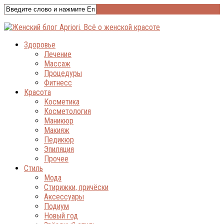
Здоровье
Лечение
Массаж
Процедуры
Фитнесс
Красота
Косметика
Косметология
Маникюр
Макияж
Педикюр
Эпиляция
Прочее
Стиль
Мода
Стирижки, причёски
Аксессуары
Подиум
Новый год