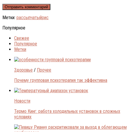
Метки:
рассыпчатый
рис
Популярное
Свежее
Популярное
Метки
Здоровье
/
Прочее
Почему групповая психотерапия так эффективна
Новости
Термо Кинг: работа холодильных установок в сложных
условиях