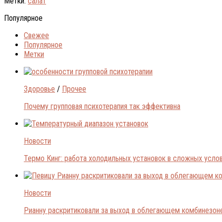
Метки:
салат
Популярное
Свежее
Популярное
Метки
Здоровье
/
Прочее
Почему групповая психотерапия так эффективна
Новости
Термо Кинг: работа холодильных установок в сложных усло
Новости
Рианну раскритиковали за выход в облегающем комбинезон