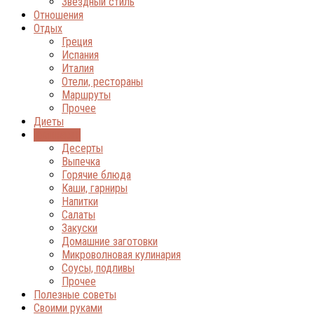
Звёздный стиль
Отношения
Отдых
Греция
Испания
Италия
Отели, рестораны
Маршруты
Прочее
Диеты
Кулинария
Десерты
Выпечка
Горячие блюда
Каши, гарниры
Напитки
Салаты
Закуски
Домашние заготовки
Микроволновая кулинария
Соусы, подливы
Прочее
Полезные советы
Своими руками