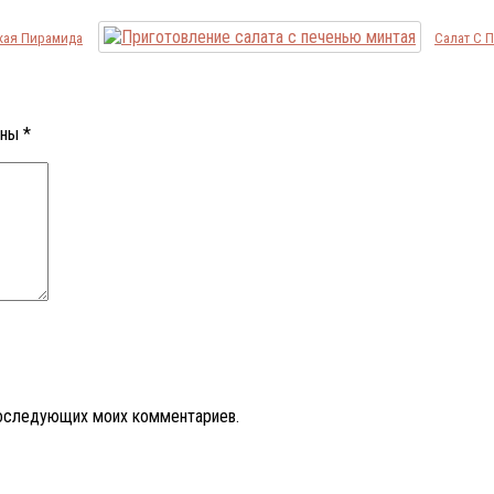
ская Пирамида
Салат С 
ены
*
 последующих моих комментариев.