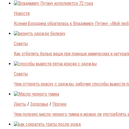
Новости
Ксения Бородина обратилась к Владимиру Путину: «Мой лю
Советы
Как отбелить белые вещи при помощи химических и натура
Советы
Чем оттереть краску с одежды: рабочие способы вывести п
Диеты
/
Здоровье
/
Прочее
Чем полезно масло черного тмина и можно ли употреблять 