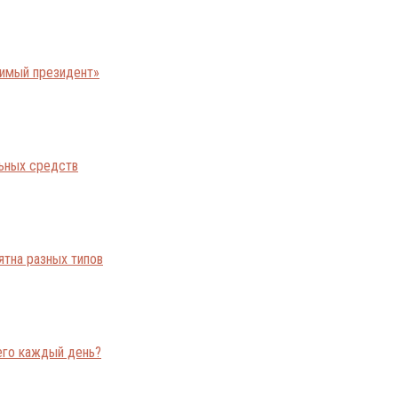
бимый президент»
льных средств
ятна разных типов
его каждый день?