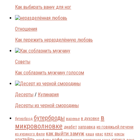
Как выбирать ванну для ног
Отношения
Как пережить неразделённую любовь
Советы
Как соблазнить мужчину голосом
Десерты
/
Кулинария
Десерты из черной смородины
в
бутерброды
в духовке
бутерброд
варенье
микроволновке
диабет
заправка
из говяжьей печени
как выйти замуж
кекс
из куриного филе
каша
квас
кексы
коктейль
кофе
курица
конфеты
крылышки
кукурузная каша
лечо