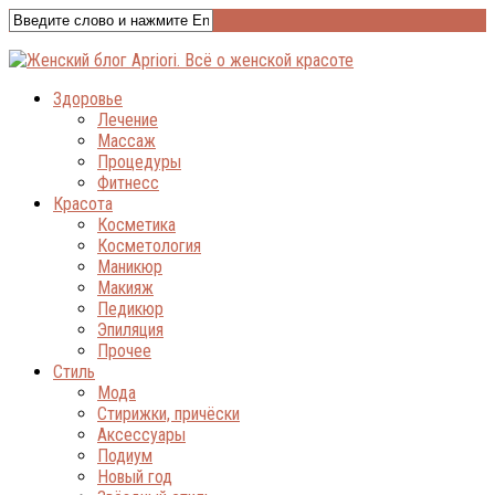
Здоровье
Лечение
Массаж
Процедуры
Фитнесс
Красота
Косметика
Косметология
Маникюр
Макияж
Педикюр
Эпиляция
Прочее
Стиль
Мода
Стирижки, причёски
Аксессуары
Подиум
Новый год