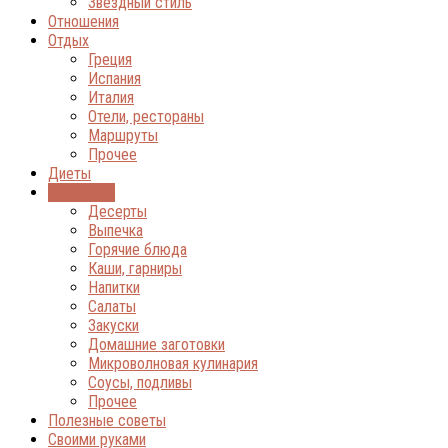
Звёздный стиль
Отношения
Отдых
Греция
Испания
Италия
Отели, рестораны
Маршруты
Прочее
Диеты
Кулинария
Десерты
Выпечка
Горячие блюда
Каши, гарниры
Напитки
Салаты
Закуски
Домашние заготовки
Микроволновая кулинария
Соусы, подливы
Прочее
Полезные советы
Своими руками