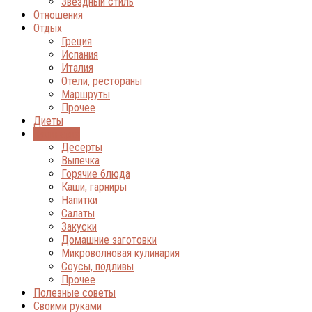
Звёздный стиль
Отношения
Отдых
Греция
Испания
Италия
Отели, рестораны
Маршруты
Прочее
Диеты
Кулинария
Десерты
Выпечка
Горячие блюда
Каши, гарниры
Напитки
Салаты
Закуски
Домашние заготовки
Микроволновая кулинария
Соусы, подливы
Прочее
Полезные советы
Своими руками