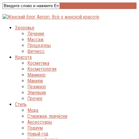
Здоровье
Лечение
Массаж
Процедуры
Фитнесс
Красота
Косметика
Косметология
Маникюр
Макияж
Педикюр
Эпиляция
Прочее
Стиль
Мода
Стирижки, причёски
Аксессуары
Подиум
Новый год