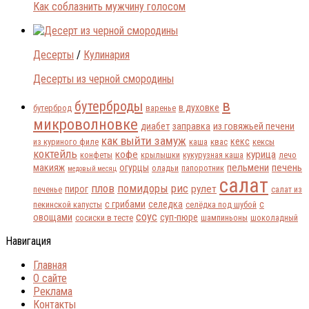
Как соблазнить мужчину голосом
Десерты
/
Кулинария
Десерты из черной смородины
в
бутерброды
в духовке
бутерброд
варенье
микроволновке
диабет
заправка
из говяжьей печени
как выйти замуж
кекс
из куриного филе
каша
квас
кексы
коктейль
кофе
курица
конфеты
крылышки
кукурузная каша
лечо
пельмени
печень
макияж
огурцы
оладьи
папоротник
медовый месяц
салат
плов
помидоры
рис
рулет
пирог
печенье
салат из
с грибами
селедка
с
пекинской капусты
селёдка под шубой
соус
овощами
суп-пюре
сосиски в тесте
шампиньоны
шоколадный
Навигация
Главная
О сайте
Реклама
Контакты