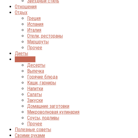
Звёздный стиль
Отношения
Отдых
Греция
Испания
Италия
Отели, рестораны
Маршруты
Прочее
Диеты
Кулинария
Десерты
Выпечка
Горячие блюда
Каши, гарниры
Напитки
Салаты
Закуски
Домашние заготовки
Микроволновая кулинария
Соусы, подливы
Прочее
Полезные советы
Своими руками