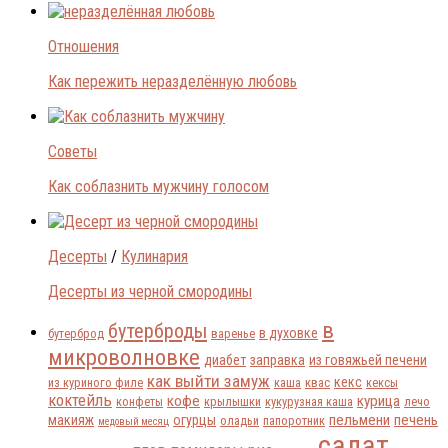
Отношения
Как пережить неразделённую любовь
Советы
Как соблазнить мужчину голосом
Десерты
/
Кулинария
Десерты из черной смородины
в
бутерброды
в духовке
бутерброд
варенье
микроволновке
диабет
заправка
из говяжьей печени
как выйти замуж
кекс
из куриного филе
каша
квас
кексы
коктейль
кофе
курица
конфеты
крылышки
кукурузная каша
лечо
пельмени
печень
макияж
огурцы
оладьи
папоротник
медовый месяц
салат