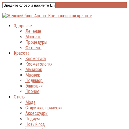
Здоровье
Лечение
Массаж
Процедуры
Фитнесс
Красота
Косметика
Косметология
Маникюр
Макияж
Педикюр
Эпиляция
Прочее
Стиль
Мода
Стирижки, причёски
Аксессуары
Подиум
Новый год