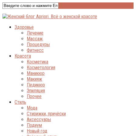
Здоровье
Лечение
Массаж
Процедуры
Фитнесс
Красота
Косметика
Косметология
Маникюр
Макияж
Педикюр
Эпиляция
Прочее
Стиль
Мода
Стирижки, причёски
Аксессуары
Подиум
Новый год