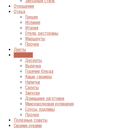
Звёздный стиль
Отношения
Отдых
Греция
Испания
Италия
Отели, рестораны
Маршруты
Прочее
Диеты
Кулинария
Десерты
Выпечка
Горячие блюда
Каши, гарниры
Напитки
Салаты
Закуски
Домашние заготовки
Микроволновая кулинария
Соусы, подливы
Прочее
Полезные советы
Своими руками