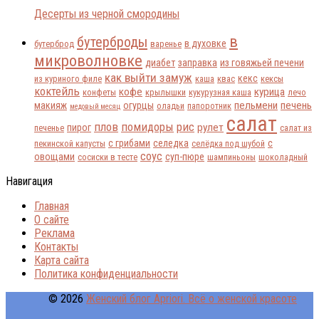
Десерты из черной смородины
в
бутерброды
в духовке
бутерброд
варенье
микроволновке
диабет
заправка
из говяжьей печени
как выйти замуж
кекс
из куриного филе
каша
квас
кексы
коктейль
кофе
курица
конфеты
крылышки
кукурузная каша
лечо
пельмени
печень
макияж
огурцы
оладьи
папоротник
медовый месяц
салат
плов
помидоры
рис
рулет
пирог
печенье
салат из
с грибами
селедка
с
пекинской капусты
селёдка под шубой
соус
овощами
суп-пюре
сосиски в тесте
шампиньоны
шоколадный
Навигация
Главная
О сайте
Реклама
Контакты
Карта сайта
Политика конфиденциальности
© 2026
Женский блог Apriori. Всё о женской красоте