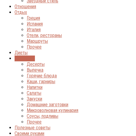
Звёздный стиль
Отношения
Отдых
Греция
Испания
Италия
Отели, рестораны
Маршруты
Прочее
Диеты
Кулинария
Десерты
Выпечка
Горячие блюда
Каши, гарниры
Напитки
Салаты
Закуски
Домашние заготовки
Микроволновая кулинария
Соусы, подливы
Прочее
Полезные советы
Своими руками