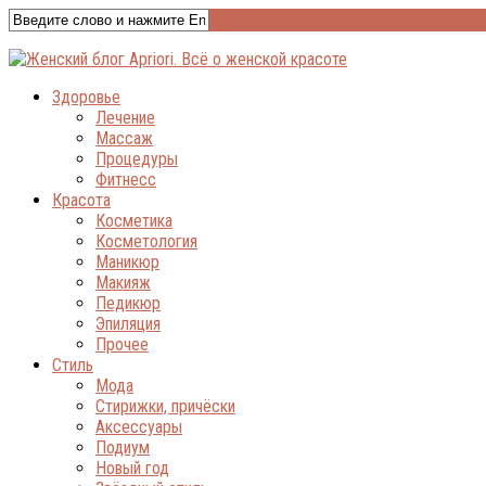
Здоровье
Лечение
Массаж
Процедуры
Фитнесс
Красота
Косметика
Косметология
Маникюр
Макияж
Педикюр
Эпиляция
Прочее
Стиль
Мода
Стирижки, причёски
Аксессуары
Подиум
Новый год