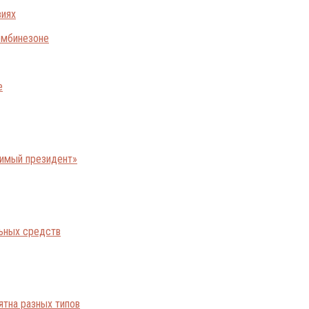
виях
е
бимый президент»
льных средств
ятна разных типов