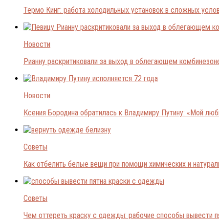
Термо Кинг: работа холодильных установок в сложных усло
Новости
Рианну раскритиковали за выход в облегающем комбинезон
Новости
Ксения Бородина обратилась к Владимиру Путину: «Мой лю
Советы
Как отбелить белые вещи при помощи химических и натура
Советы
Чем оттереть краску с одежды: рабочие способы вывести п