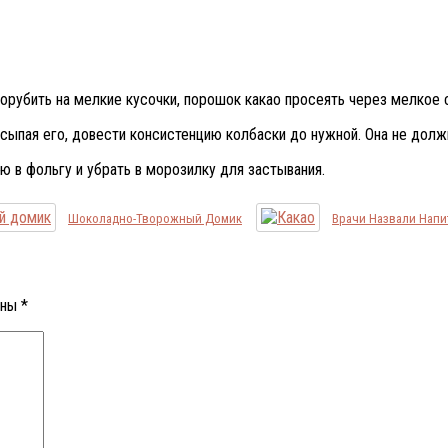
орубить на мелкие кусочки, порошок какао просеять через мелкое с
 всыпая его, довести консистенцию колбаски до нужной. Она не дол
ую в фольгу и убрать в морозилку для застывания.
Шоколадно-Творожный Домик
Врачи Назвали Напи
ены
*