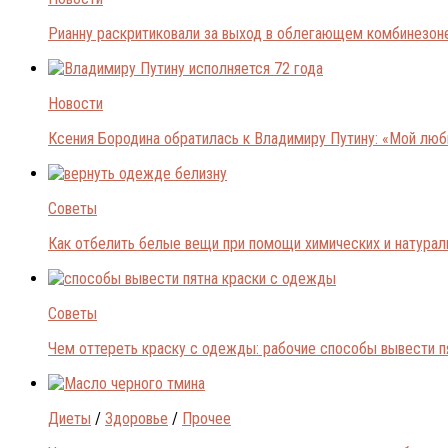
Рианну раскритиковали за выход в облегающем комбинезон
Новости
Ксения Бородина обратилась к Владимиру Путину: «Мой лю
Советы
Как отбелить белые вещи при помощи химических и натура
Советы
Чем оттереть краску с одежды: рабочие способы вывести п
Диеты
/
Здоровье
/
Прочее