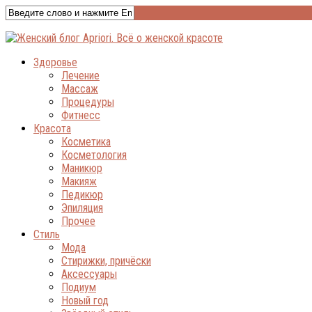
Здоровье
Лечение
Массаж
Процедуры
Фитнесс
Красота
Косметика
Косметология
Маникюр
Макияж
Педикюр
Эпиляция
Прочее
Стиль
Мода
Стирижки, причёски
Аксессуары
Подиум
Новый год