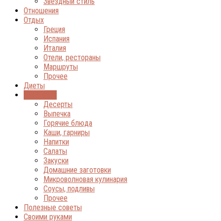
Звёздный стиль
Отношения
Отдых
Греция
Испания
Италия
Отели, рестораны
Маршруты
Прочее
Диеты
Кулинария
Десерты
Выпечка
Горячие блюда
Каши, гарниры
Напитки
Салаты
Закуски
Домашние заготовки
Микроволновая кулинария
Соусы, подливы
Прочее
Полезные советы
Своими руками