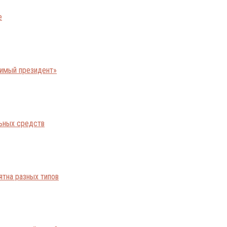
е
бимый президент»
льных средств
ятна разных типов