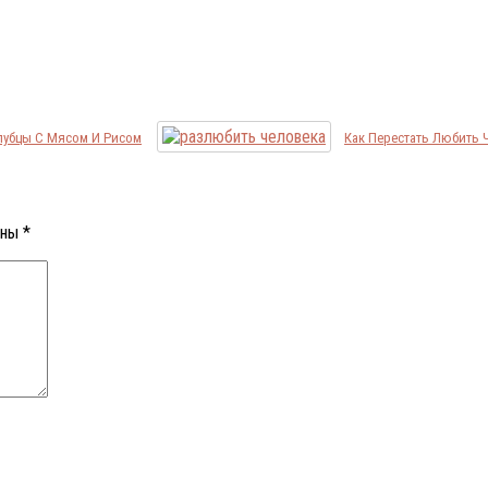
лубцы С Мясом И Рисом
Как Перестать Любить 
ены
*