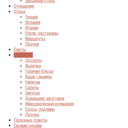
Звёздный стиль
Отношения
Отдых
Греция
Испания
Италия
Отели, рестораны
Маршруты
Прочее
Диеты
Кулинария
Десерты
Выпечка
Горячие блюда
Каши, гарниры
Напитки
Салаты
Закуски
Домашние заготовки
Микроволновая кулинария
Соусы, подливы
Прочее
Полезные советы
Своими руками