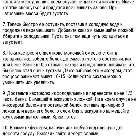
нагрейте массу, но ни в коем случае не дайте ей закипеть. Иначе
желтки свернуться и придется все начинать заново. При
нагревании масса будет густеть.
7. Теперь быстро ее остудите, поставив в холодную воду и
продолжая перемешивать. Добавьте какао и вымешайте ложкой.
Уберите в холодильник. Пусть она там еще чуть охладиться и
загустеет.
8. Пока кастрюля с желтково-молочной смесью стоит в
холодильнике, взбейте белок до самого густого состояния, как
для безе. Всыпьте 0,5 стакана сахара и продолжите взбивать, что
бы белок стал очень густым. Даже взбивая его миксером, этот
процесс занимает минут 10-15. Количество сахара можно
уменьшить или увеличить.
9. Достаньте кастрюлю из холодильника и перенесите в нее 1/3
часть белка. Вымешайте акккуратно ложкой. Ни в коем случае не
миксером! Выложите остальной белок, оставив примерно 3
ложки для верхнего белого слоя. Опять аккуратно вымешайте
круговыми движениями. Крем готов.
10. Возьмите фужеры, вазочки или любую подходящую для
десерта посуду. Выкладывайте десерт слоями.