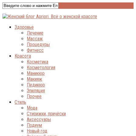
Здоровье
Лечение
Массаж
Процедуры
Фитнесс
Красота
Косметика
Косметология
Маникюр
Макияж
Педикюр
Эпиляция
Прочее
Стиль
Мода
Стирижки, причёски
Аксессуары
Подиум
Новый год