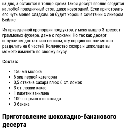
на дно, а остаются в толще крема.Такой десерт вполне сгодится
на любой праздничный стол, даже новогодний. Если приготовить
его чуть менее сладким, он будет хорош в сочетании с ликером
Бейлис.
Из приведенной пропорции продуктов, у меня вышло 3 трехсот
граммовых фужера, даже с горками. Но так как десерт
получается достаточно сытным, эту порцию вполне можно
разделить на 6 частей. Количество сахара и шоколада вы
можете изменять по своему вкусу.
Состав:
150 мл молока
6 яиц первой категории
0,5 стакана сахара плюс 6 ст. ложек
3 ст. ложки какао
1 пакетик ванилина
100 г горького шоколада
3 банана
Приготовление шоколадно-бананового
десерта