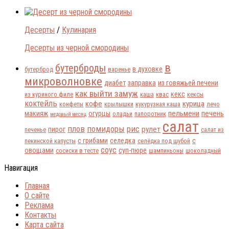
Десерты
/
Кулинария
Десерты из черной смородины
в
бутерброды
в духовке
бутерброд
варенье
микроволновке
диабет
заправка
из говяжьей печени
как выйти замуж
кекс
из куриного филе
каша
квас
кексы
коктейль
кофе
курица
конфеты
крылышки
кукурузная каша
лечо
пельмени
печень
макияж
огурцы
оладьи
папоротник
медовый месяц
салат
плов
помидоры
рис
рулет
пирог
печенье
салат из
с грибами
селедка
с
пекинской капусты
селёдка под шубой
соус
овощами
суп-пюре
сосиски в тесте
шампиньоны
шоколадный
Навигация
Главная
О сайте
Реклама
Контакты
Карта сайта