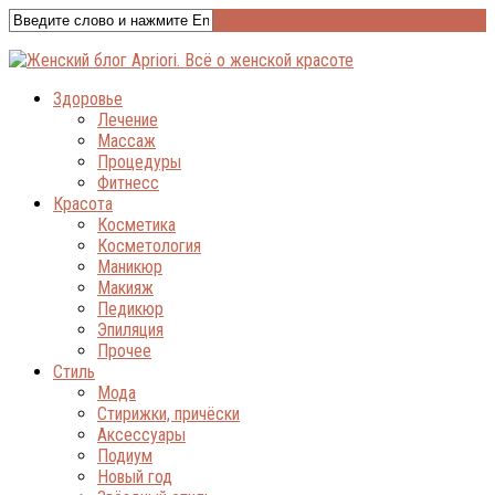
Здоровье
Лечение
Массаж
Процедуры
Фитнесс
Красота
Косметика
Косметология
Маникюр
Макияж
Педикюр
Эпиляция
Прочее
Стиль
Мода
Стирижки, причёски
Аксессуары
Подиум
Новый год