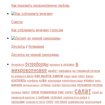
Как пережить неразделённую любовь
Советы
Как соблазнить мужчину голосом
Десерты
/
Кулинария
Десерты из черной смородины
в
бутерброды
в духовке
бутерброд
варенье
микроволновке
диабет
заправка
из говяжьей печени
как выйти замуж
кекс
из куриного филе
каша
квас
кексы
коктейль
кофе
курица
конфеты
крылышки
кукурузная каша
лечо
пельмени
печень
макияж
огурцы
оладьи
папоротник
медовый месяц
салат
плов
помидоры
рис
рулет
пирог
печенье
салат из
с грибами
селедка
с
пекинской капусты
селёдка под шубой
соус
овощами
суп-пюре
сосиски в тесте
шампиньоны
шоколадный