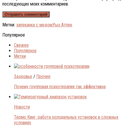
последующих моих комментариев.
Метки:
запеканка с медом
Уыз Атпек
Популярное
Свежее
Популярное
Метки
Здоровье
/
Прочее
Почему групповая психотерапия так эффективна
Новости
Термо Кинг: работа холодильных установок в сложных
условиях