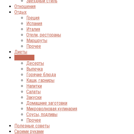
Звёздный стиль
Отношения
Отдых
Греция
Испания
Италия
Отели, рестораны
Маршруты
Прочее
Диеты
Кулинария
Десерты
Выпечка
Горячие блюда
Каши, гарниры
Напитки
Салаты
Закуски
Домашние заготовки
Микроволновая кулинария
Соусы, подливы
Прочее
Полезные советы
Своими руками