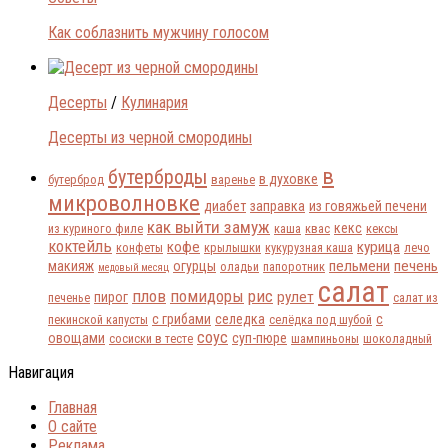
Как соблазнить мужчину голосом
Десерты
/
Кулинария
Десерты из черной смородины
в
бутерброды
в духовке
бутерброд
варенье
микроволновке
диабет
заправка
из говяжьей печени
как выйти замуж
кекс
из куриного филе
каша
квас
кексы
коктейль
кофе
курица
конфеты
крылышки
кукурузная каша
лечо
пельмени
печень
макияж
огурцы
оладьи
папоротник
медовый месяц
салат
плов
помидоры
рис
рулет
пирог
печенье
салат из
с грибами
селедка
с
пекинской капусты
селёдка под шубой
соус
овощами
суп-пюре
сосиски в тесте
шампиньоны
шоколадный
Навигация
Главная
О сайте
Реклама