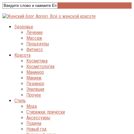
Здоровье
Лечение
Массаж
Процедуры
Фитнесс
Красота
Косметика
Косметология
Маникюр
Макияж
Педикюр
Эпиляция
Прочее
Стиль
Мода
Стирижки, причёски
Аксессуары
Подиум
Новый год