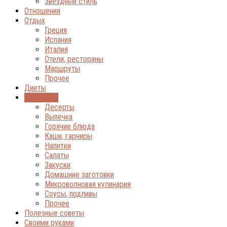
Звёздный стиль
Отношения
Отдых
Греция
Испания
Италия
Отели, рестораны
Маршруты
Прочее
Диеты
Кулинария
Десерты
Выпечка
Горячие блюда
Каши, гарниры
Напитки
Салаты
Закуски
Домашние заготовки
Микроволновая кулинария
Соусы, подливы
Прочее
Полезные советы
Своими руками