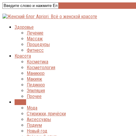
Здоровье
Лечение
Массаж
Процедуры
Фитнесс
Красота
Косметика
Косметология
Маникюр
Макияж
Педикюр
Эпиляция
Прочее
Стиль
Мода
Стирижки, причёски
Аксессуары
Подиум
Новый год