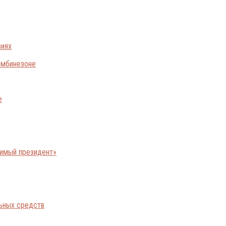
виях
е
бимый президент»
льных средств