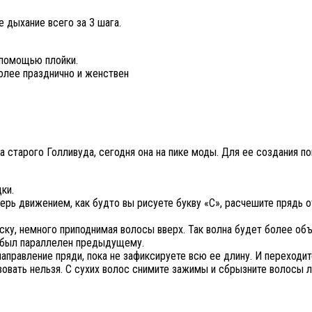
 дыхание всего за 3 шага.
 помощью плойки.
более празднично и женствен
а старого Голливуда, сегодня она на пике моды. Для ее создания по
ки.
рь движением, как будто вы рисуете букву «С», расчешите прядь от
еску, немного приподнимая волосы вверх. Так волна будет более об
 был параллелен предыдущему.
направление пряди, пока не зафиксируете всю ее длину. И переходи
овать нельзя. С сухих волос снимите зажимы и сбрызните волосы л