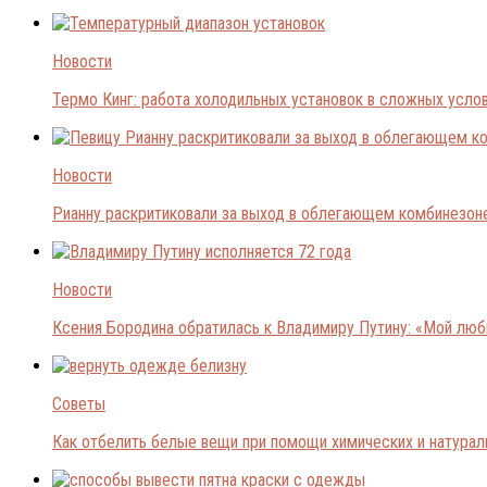
Новости
Термо Кинг: работа холодильных установок в сложных усло
Новости
Рианну раскритиковали за выход в облегающем комбинезон
Новости
Ксения Бородина обратилась к Владимиру Путину: «Мой лю
Советы
Как отбелить белые вещи при помощи химических и натура