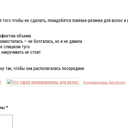
того чтобы ее сделать, понадобятся повязка-­резинка для волос и 
эффектом объема.
азместилась — не болталась, но и не давила.
е слишком туго.
 накручивать не стоит.
.
зку так, чтобы она располагалась посередине.
?
Кондиционеры Для Волос
ены
*