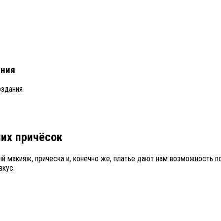
ания
оздания
их причёсок
й макияж, прическа и, конечно же, платье дают нам возможность п
вкус.