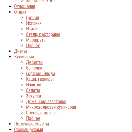
Звёздный стиль
Отношения
Отдых
Греция
Испания
Италия
Отели, рестораны
Маршруты
Прочее
Диеты
Кулинария
Десерты
Выпечка
Горячие блюда
Каши, гарниры
Напитки
Салаты
Закуски
Домашние заготовки
Микроволновая кулинария
Соусы, подливы
Прочее
Полезные советы
Своими руками