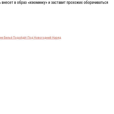
 внесет в образ «изюминку» и заставит прохожих оборачиваться
ее Бельё Подойдёт Под Новогодний Наряд