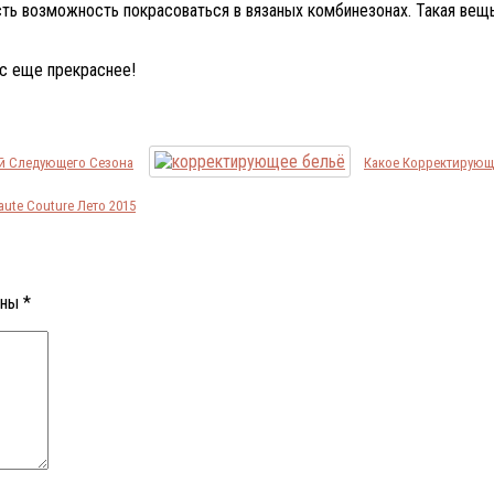
ь возможность покрасоваться в вязаных комбинезонах. Такая вещь
ас еще прекраснее!
ей Следующего Сезона
Какое Корректирующ
te Couture Лето 2015
ены
*