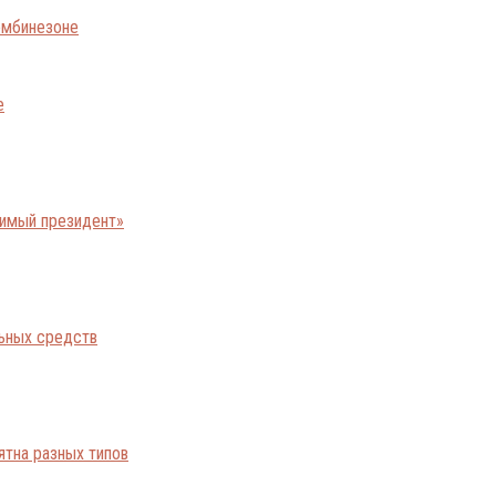
е
бимый президент»
льных средств
ятна разных типов