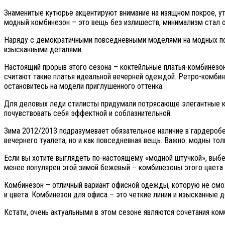
Знаменитые кутюрье акцентируют внимание на изящном покрое, ут
модный комбинезон – это вещь без излишеств, минимализм стал о
Наряду с демократичными повседневными моделями на модных по
изысканными деталями.
Настоящий прорыв этого сезона – коктейльные платья-комбинезон
считают такие платья идеальной вечерней одеждой. Ретро-комбин
остановитесь на модели приглушенного оттенка.
Для деловых леди стилисты придумали потрясающе элегантные ко
почувствовать себя эффектной и соблазнительной.
Зима 2012/2013 подразумевает обязательное наличие в гардероб
вечернего туалета, но и как повседневная вещь. Важно: модны то
Если вы хотите выглядеть по-настоящему «модной штучкой», выбер
менее популярен этой зимой бежевый – комбинезоны этого цвета
Комбинезон – отличный вариант офисной одежды, которую не смо
и цвета. Комбинезон для офиса – это четкие линии и изысканные д
Кстати, очень актуальными в этом сезоне являются сочетания ком