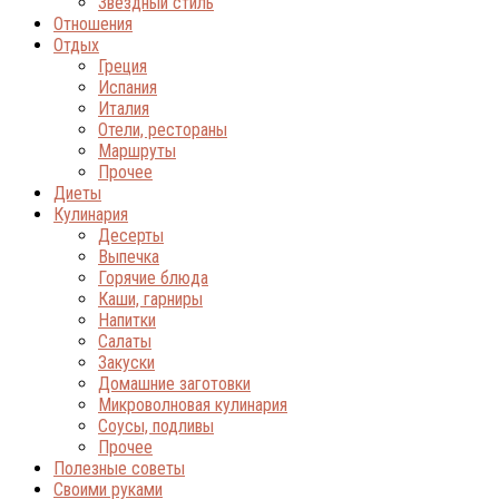
Звёздный стиль
Отношения
Отдых
Греция
Испания
Италия
Отели, рестораны
Маршруты
Прочее
Диеты
Кулинария
Десерты
Выпечка
Горячие блюда
Каши, гарниры
Напитки
Салаты
Закуски
Домашние заготовки
Микроволновая кулинария
Соусы, подливы
Прочее
Полезные советы
Своими руками