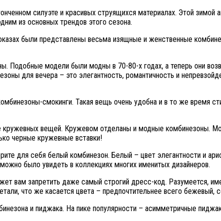
онченном силуэте и красивых струящихся материалах. Этой зимой а
дним из основных трендов этого сезона.
казах были представлены весьма изящные и женственные комбине
ы. Подобные модели были модны в 70-80-х годах, а теперь они во
езоны для вечера – это элегантность, романтичность и непревзойд
мбинезоны-смокинги. Такая вещь очень удобна и в то же время с
е кружевных вещей. Кружевом отделаны и модные комбинезоны. Мо
лько черные кружевные вставки!
ите для себя белый комбинезон. Белый – цвет элегантности и арис
 можно было увидеть в коллекциях многих именитых дизайнеров.
жет вам запретить даже самый строгий дресс-код. Разумеется, им
етали, что же касается цвета – предпочтительнее всего бежевый, се
бинезона и пиджака. На пике популярности – асимметричные пиджак