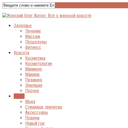
Здоровье
Лечение
Массаж
Процедуры
Фитнесс
Красота
Косметика
Косметология
Маникюр
Макияж
Педикюр
Эпиляция
Прочее
Стиль
Мода
Стирижки, причёски
Аксессуары
Подиум
Новый год