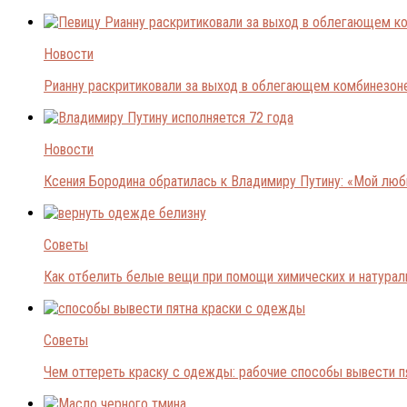
Новости
Рианну раскритиковали за выход в облегающем комбинезон
Новости
Ксения Бородина обратилась к Владимиру Путину: «Мой лю
Советы
Как отбелить белые вещи при помощи химических и натура
Советы
Чем оттереть краску с одежды: рабочие способы вывести п