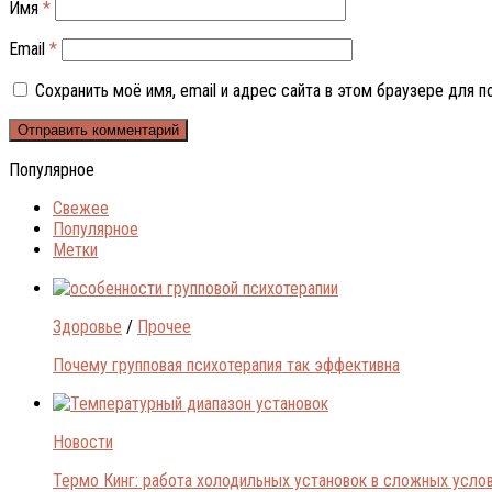
Имя
*
Email
*
Сохранить моё имя, email и адрес сайта в этом браузере для
Популярное
Свежее
Популярное
Метки
Здоровье
/
Прочее
Почему групповая психотерапия так эффективна
Новости
Термо Кинг: работа холодильных установок в сложных усло