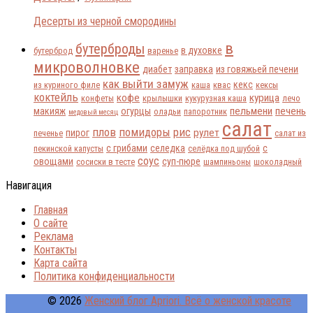
Десерты из черной смородины
в
бутерброды
в духовке
бутерброд
варенье
микроволновке
диабет
заправка
из говяжьей печени
как выйти замуж
кекс
из куриного филе
каша
квас
кексы
коктейль
кофе
курица
конфеты
крылышки
кукурузная каша
лечо
пельмени
печень
макияж
огурцы
оладьи
папоротник
медовый месяц
салат
плов
помидоры
рис
рулет
пирог
печенье
салат из
с грибами
селедка
с
пекинской капусты
селёдка под шубой
соус
овощами
суп-пюре
сосиски в тесте
шампиньоны
шоколадный
Навигация
Главная
О сайте
Реклама
Контакты
Карта сайта
Политика конфиденциальности
© 2026
Женский блог Apriori. Всё о женской красоте