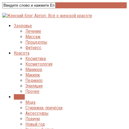
Здоровье
Лечение
Массаж
Процедуры
Фитнесс
Красота
Косметика
Косметология
Маникюр
Макияж
Педикюр
Эпиляция
Прочее
Стиль
Мода
Стирижки, причёски
Аксессуары
Подиум
Новый год