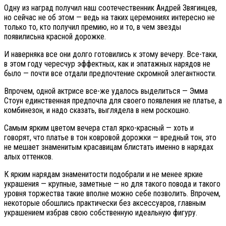
Одну из наград получил наш соотечественник Андрей Звягинцев,
но сейчас не об этом — ведь на таких церемониях интересно не
только то, кто получил премию, но и то, в чем звезды
появилисьна красной дорожке.
И наверняка все они долго готовились к этому вечеру. Все-таки,
в этом году чересчур эффектных, как и эпатажных нарядов не
было — почти все отдали предпочтение скромной элегантности.
Впрочем, одной актрисе все-же удалось выделиться — Эмма
Стоун единственная предпочла для своего появления не платье, а
комбинезон, и надо сказать, выглядела в нем роскошно.
Самым ярким цветом вечера стал ярко-красный — хоть и
говорят, что платье в тон ковровой дорожки — вредный тон, это
не мешает знаменитым красавицам блистать именно в нарядах
алых оттенков.
К ярким нарядам знаменитости подобрали и не менее яркие
украшения — крупные, заметные — но для такого повода и такого
уровня торжества такие вполне можно себе позволить. Впрочем,
некоторые обошлись практически без аксессуаров, главным
украшением избрав свою собственную идеальную фигуру.