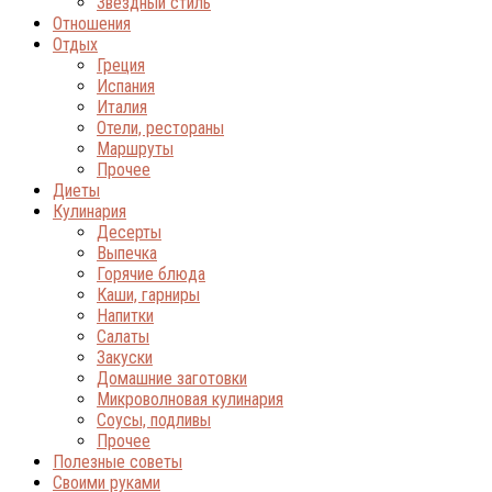
Звёздный стиль
Отношения
Отдых
Греция
Испания
Италия
Отели, рестораны
Маршруты
Прочее
Диеты
Кулинария
Десерты
Выпечка
Горячие блюда
Каши, гарниры
Напитки
Салаты
Закуски
Домашние заготовки
Микроволновая кулинария
Соусы, подливы
Прочее
Полезные советы
Своими руками