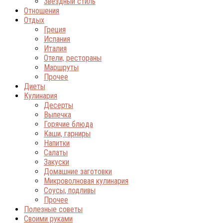
Звёздный стиль
Отношения
Отдых
Греция
Испания
Италия
Отели, рестораны
Маршруты
Прочее
Диеты
Кулинария
Десерты
Выпечка
Горячие блюда
Каши, гарниры
Напитки
Салаты
Закуски
Домашние заготовки
Микроволновая кулинария
Соусы, подливы
Прочее
Полезные советы
Своими руками