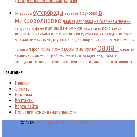
Десерты из черной смородины
в
бутерброды
в духовке
бутерброд
варенье
микроволновке
диабет
заправка
из говяжьей печени
как выйти замуж
кекс
из куриного филе
каша
квас
кексы
коктейль
кофе
курица
конфеты
крылышки
кукурузная каша
лечо
пельмени
печень
макияж
огурцы
оладьи
папоротник
медовый месяц
салат
плов
помидоры
рис
рулет
пирог
печенье
салат из
с грибами
селедка
с
пекинской капусты
селёдка под шубой
соус
овощами
суп-пюре
сосиски в тесте
шампиньоны
шоколадный
Навигация
Главная
О сайте
Реклама
Контакты
Карта сайта
Политика конфиденциальности
© 2026
Женский блог Apriori. Всё о женской красоте