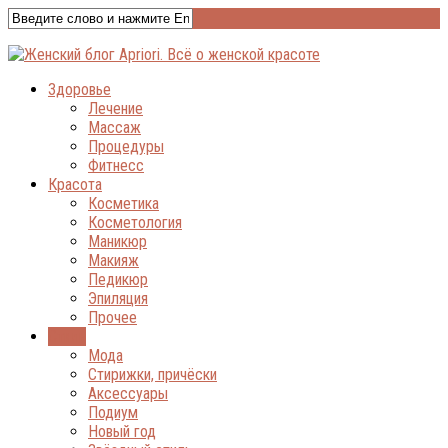
Здоровье
Лечение
Массаж
Процедуры
Фитнесс
Красота
Косметика
Косметология
Маникюр
Макияж
Педикюр
Эпиляция
Прочее
Стиль
Мода
Стирижки, причёски
Аксессуары
Подиум
Новый год