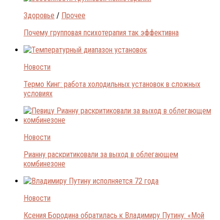
Здоровье
/
Прочее
Почему групповая психотерапия так эффективна
Новости
Термо Кинг: работа холодильных установок в сложных
условиях
Новости
Рианну раскритиковали за выход в облегающем
комбинезоне
Новости
Ксения Бородина обратилась к Владимиру Путину: «Мой