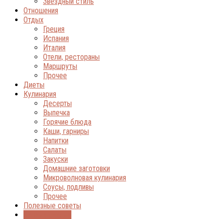
Звёздный стиль
Отношения
Отдых
Греция
Испания
Италия
Отели, рестораны
Маршруты
Прочее
Диеты
Кулинария
Десерты
Выпечка
Горячие блюда
Каши, гарниры
Напитки
Салаты
Закуски
Домашние заготовки
Микроволновая кулинария
Соусы, подливы
Прочее
Полезные советы
Своими руками