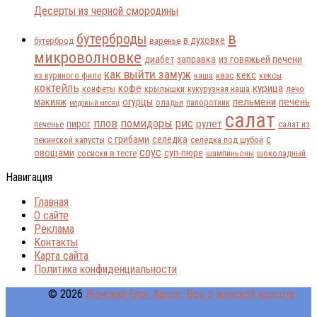
Десерты из черной смородины
в
бутерброды
в духовке
бутерброд
варенье
микроволновке
диабет
заправка
из говяжьей печени
как выйти замуж
кекс
из куриного филе
каша
квас
кексы
коктейль
кофе
курица
конфеты
крылышки
кукурузная каша
лечо
пельмени
печень
макияж
огурцы
оладьи
папоротник
медовый месяц
салат
плов
помидоры
рис
рулет
пирог
печенье
салат из
с грибами
селедка
с
пекинской капусты
селёдка под шубой
соус
овощами
суп-пюре
сосиски в тесте
шампиньоны
шоколадный
Навигация
Главная
О сайте
Реклама
Контакты
Карта сайта
Политика конфиденциальности
© 2026
Женский блог Apriori. Всё о женской красоте