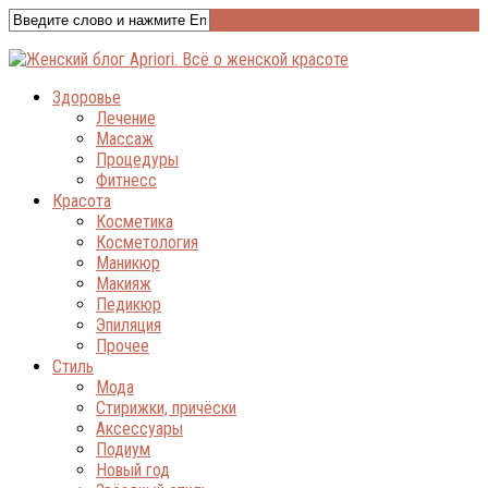
Здоровье
Лечение
Массаж
Процедуры
Фитнесс
Красота
Косметика
Косметология
Маникюр
Макияж
Педикюр
Эпиляция
Прочее
Стиль
Мода
Стирижки, причёски
Аксессуары
Подиум
Новый год