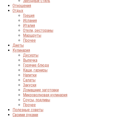
Звёздный стиль
Отношения
Отдых
Греция
Испания
Италия
Отели, рестораны
Маршруты
Прочее
Диеты
Кулинария
Десерты
Выпечка
Горячие блюда
Каши, гарниры
Напитки
Салаты
Закуски
Домашние заготовки
Микроволновая кулинария
Соусы, подливы
Прочее
Полезные советы
Своими руками