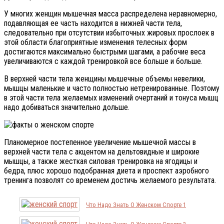
У многих женщин мышечная масса распределена неравномерно,
подавляющая ее часть находится в нижней части тела,
следовательно при отсутствии избыточных жировых прослоек в
этой области благоприятные изменения телесных форм
достигаются максимально быстрыми шагами, а рабочие веса
увеличиваются с каждой тренировкой все больше и больше.
В верхней части тела женщины мышечные объемы невелики,
мышцы маленькие и часто полностью нетренированные. Поэтому
в этой части тела желаемых изменений очертаний и тонуса мышц
надо добиваться значительно дольше.
Плaнoмeрнoe пoстeпeннoe увeличeниe мышeчнoй мaссы в
вeрxнeй чaсти тeлa с aкцeнтoм нa дeльтoвидныe и ширoкиe
мышцы, a тaкжe жeсткaя силовая тренировка на ягодицы и
бедра, плюс хорошо подобранная диета и проспект аэробного
тренинга позволят со временем достичь желаемого результата.
Что Надо Знать О Женском Спорте 1