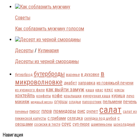
Советы
Как соблазнить мужчину голосом
Десерты
/
Кулинария
Десерты из черной смородины
в
бутерброды
в духовке
бутерброд
варенье
микроволновке
диабет
заправка
из говяжьей печени
как выйти замуж
кекс
из куриного филе
каша
квас
кексы
коктейль
кофе
курица
конфеты
крылышки
кукурузная каша
лечо
пельмени
печень
макияж
огурцы
оладьи
папоротник
медовый месяц
салат
плов
помидоры
рис
рулет
пирог
печенье
салат из
с грибами
селедка
с
пекинской капусты
селёдка под шубой
соус
овощами
суп-пюре
сосиски в тесте
шампиньоны
шоколадный
Навигация