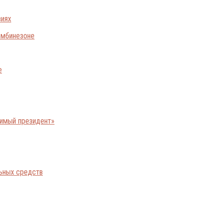
виях
е
бимый президент»
льных средств