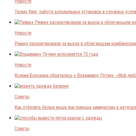
Новости
Термо Кинг: работа холодильных установок в сложных усло
Новости
Рианну раскритиковали за выход в облегающем комбинезон
Новости
Ксения Бородина обратилась к Владимиру Путину: «Мой лю
Советы
Как отбелить белые вещи при помощи химических и натура
Советы