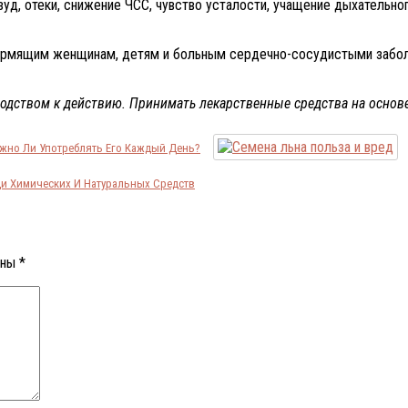
зуд, отеки, снижение ЧСС, чувство усталости, учащение дыхательн
рмящим женщинам, детям и больным сердечно-сосудистыми заболе
водством к действию. Принимать лекарственные средства на основ
жно Ли Употреблять Его Каждый День?
и Химических И Натуральных Средств
ены
*