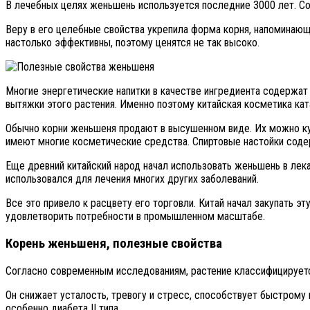
В лечебных целях женьшень используется последние 3000 лет. Со
Веру в его целебные свойства укрепила форма корня, напоминающ
настолько эффективны, поэтому ценятся не так высоко.
Многие энергетические напитки в качестве ингредиента содержа
вытяжки этого растения. Именно поэтому китайская косметика ка
Обычно корни женьшеня продают в высушенном виде. Их можно ку
имеют многие косметические средства. Спиртовые настойки соде
Еще древний китайский народ начал использовать женьшень в лек
использовался для лечения многих других заболеваний.
Все это привело к расцвету его торговли. Китай начал закупать э
удовлетворить потребности в промышленном масштабе.
Корень женьшеня, полезные свойства
Согласно современным исследованиям, растение классифицируетс
Он снижает усталость, тревогу и стресс, способствует быстрому
особенно диабета II типа.