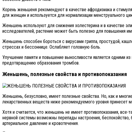
Корень женьшеня рекомендуют в качестве афродизиака и стимуля
для женщин и используется для нормализации менструального цик
Женьшень используют для снижения холестерина и в качестве эл
исследователей, растение может быть полезно для повышения имм
Женьшень способен бороться с вирусами гриппа, простудой, кашле
стрессах и бессоннице. Ослабляет головную боль.
Улучшение памяти и повышение выносливости является одними из п
предотвращению образования тромбов.
Женьшень, полезные свойства и противопоказания
Женьшень, безусловно, имеет полезные свойства. Но, как и многи
лекарственных веществ ниже рекомендуемого уровня принесет мал
Хотя и считается, что женьшень не имеет противопоказания, все
нервной системы возможны перепады настроения, беспокойство, б
артериальное давление и кровотечения.