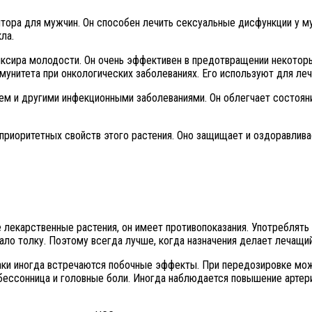
тора для мужчин. Он способен лечить сексуальные дисфункции у м
ла.
иксира молодости. Он очень эффективен в предотвращении некотор
унитета при онкологических заболеваниях. Его используют для леч
м и другими инфекционными заболеваниями. Он облегчает состояние
риоритетных свойств этого растения. Оно защищает и оздоравливае
е лекарственные растения, он имеет противопоказания. Употреблят
о толку. Поэтому всегда лучше, когда назначения делает лечащий
-таки иногда встречаются побочные эффекты. При передозировке мож
ессонница и головные боли. Иногда наблюдается повышение артери