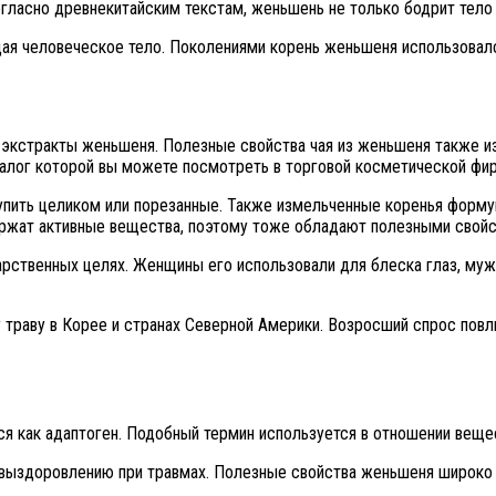
гласно древнекитайским текстам, женьшень не только бодрит тело 
ая человеческое тело. Поколениями корень женьшеня использовался
т экстракты женьшеня. Полезные свойства чая из женьшеня также 
талог которой вы можете посмотреть в торговой косметической фи
пить целиком или порезанные. Также измельченные коренья формую
ржат активные вещества, поэтому тоже обладают полезными свойс
арственных целях. Женщины его использовали для блеска глаз, му
ту траву в Корее и странах Северной Америки. Возросший спрос пов
я как адаптоген. Подобный термин используется в отношении вещ
 выздоровлению при травмах. Полезные свойства женьшеня широко и