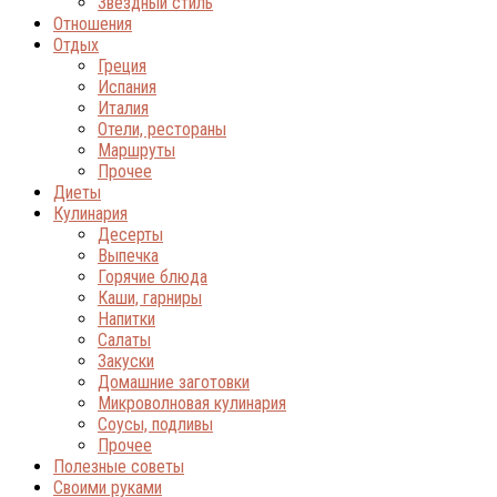
Звёздный стиль
Отношения
Отдых
Греция
Испания
Италия
Отели, рестораны
Маршруты
Прочее
Диеты
Кулинария
Десерты
Выпечка
Горячие блюда
Каши, гарниры
Напитки
Салаты
Закуски
Домашние заготовки
Микроволновая кулинария
Соусы, подливы
Прочее
Полезные советы
Своими руками