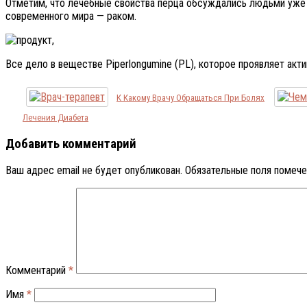
Отметим, что лечебные свойства перца обсуждались людьми уже о
современного мира — раком.
Все дело в веществе Piperlongumine (PL), которое проявляет акт
К Какому Врачу Обращаться При Болях
Лечения Диабета
Добавить комментарий
Ваш адрес email не будет опубликован.
Обязательные поля помеч
Комментарий
*
Имя
*