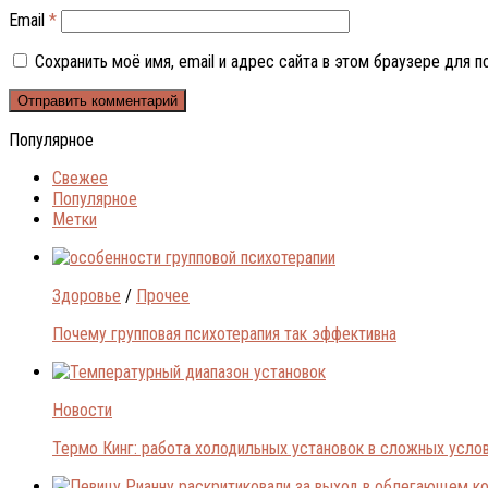
Email
*
Сохранить моё имя, email и адрес сайта в этом браузере для
Популярное
Свежее
Популярное
Метки
Здоровье
/
Прочее
Почему групповая психотерапия так эффективна
Новости
Термо Кинг: работа холодильных установок в сложных усло