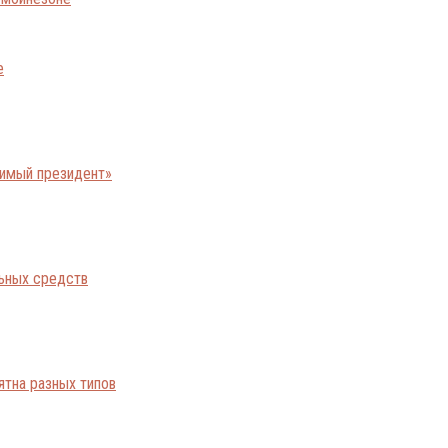
е
бимый президент»
льных средств
ятна разных типов