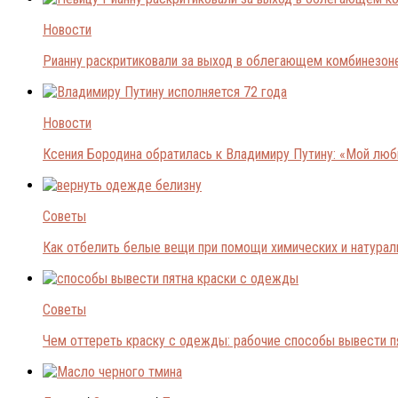
Новости
Рианну раскритиковали за выход в облегающем комбинезон
Новости
Ксения Бородина обратилась к Владимиру Путину: «Мой лю
Советы
Как отбелить белые вещи при помощи химических и натура
Советы
Чем оттереть краску с одежды: рабочие способы вывести п