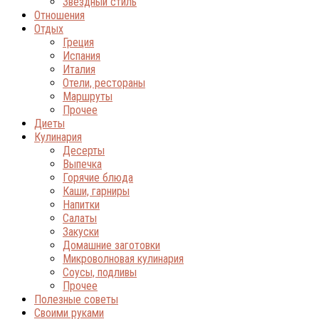
Звёздный стиль
Отношения
Отдых
Греция
Испания
Италия
Отели, рестораны
Маршруты
Прочее
Диеты
Кулинария
Десерты
Выпечка
Горячие блюда
Каши, гарниры
Напитки
Салаты
Закуски
Домашние заготовки
Микроволновая кулинария
Соусы, подливы
Прочее
Полезные советы
Своими руками