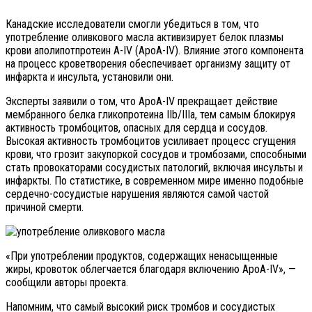
Канадские исследователи смогли убедиться в том, что
употребление оливкового масла активизирует белок плазмы
крови аполипотпротеин A-IV (ApoA-IV). Влияние этого компонента
на процесс кроветворения обеспечивает организму защиту от
инфаркта и инсульта, установили они.
Эксперты заявили о том, что ApoA-IV прекращает действие
мембранного белка гликопротеина IIb/IIIa, тем самым блокируя
активность тромбоцитов, опасных для сердца и сосудов.
Высокая активность тромбоцитов усиливает процесс сгущения
крови, что грозит закупоркой сосудов и тромбозами, способными
стать провокаторами сосудистых патологий, включая инсульты и
инфаркты. По статистике, в современном мире именно подобные
сердечно-сосудистые нарушения являются самой частой
причиной смерти.
«При употреблении продуктов, содержащих ненасыщенные
жиры, кровоток облегчается благодаря включению ApoA-IV», —
сообщили авторы проекта.
Напомним, что самый высокий риск тромбов и сосудистых