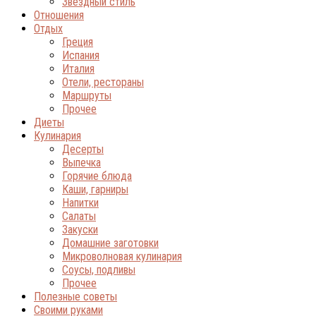
Звёздный стиль
Отношения
Отдых
Греция
Испания
Италия
Отели, рестораны
Маршруты
Прочее
Диеты
Кулинария
Десерты
Выпечка
Горячие блюда
Каши, гарниры
Напитки
Салаты
Закуски
Домашние заготовки
Микроволновая кулинария
Соусы, подливы
Прочее
Полезные советы
Своими руками