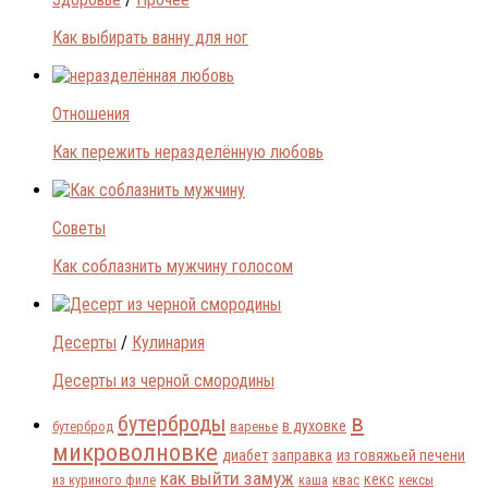
Как выбирать ванну для ног
Отношения
Как пережить неразделённую любовь
Советы
Как соблазнить мужчину голосом
Десерты
/
Кулинария
Десерты из черной смородины
в
бутерброды
в духовке
бутерброд
варенье
микроволновке
диабет
заправка
из говяжьей печени
как выйти замуж
кекс
из куриного филе
каша
квас
кексы