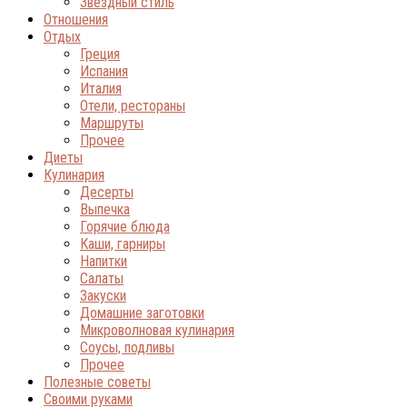
Звёздный стиль
Отношения
Отдых
Греция
Испания
Италия
Отели, рестораны
Маршруты
Прочее
Диеты
Кулинария
Десерты
Выпечка
Горячие блюда
Каши, гарниры
Напитки
Салаты
Закуски
Домашние заготовки
Микроволновая кулинария
Соусы, подливы
Прочее
Полезные советы
Своими руками