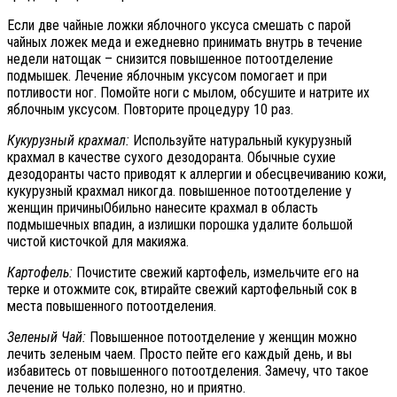
Если две чайные ложки яблочного уксуса смешать с парой
чайных ложек меда и ежедневно принимать внутрь в течение
недели натощак – снизится повышенное потоотделение
подмышек. Лечение яблочным уксусом помогает и при
потливости ног. Помойте ноги с мылом, обсушите и натрите их
яблочным уксусом. Повторите процедуру 10 раз.
Кукурузный крахмал:
Используйте натуральный кукурузный
крахмал в качестве сухого дезодоранта. Обычные сухие
дезодоранты часто приводят к аллергии и обесцвечиванию кожи,
кукурузный крахмал никогда. повышенное потоотделение у
женщин причиныОбильно нанесите крахмал в область
подмышечных впадин, а излишки порошка удалите большой
чистой кисточкой для макияжа.
Картофель:
Почистите свежий картофель, измельчите его на
терке и отожмите сок, втирайте свежий картофельный сок в
места повышенного потоотделения.
Зеленый Чай:
Повышенное потоотделение у женщин можно
лечить зеленым чаем. Просто пейте его каждый день, и вы
избавитесь от повышенного потоотделения. Замечу, что такое
лечение не только полезно, но и приятно.