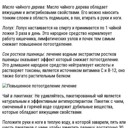
Масло чайного дерева:
Масло чайного дерева обладает
вяжущими и антигрибковыми свойствами. Его можно наносить
тонким слоем в область подмышек, в пах, втирать в руки и ноги.
Лопух:
Лопух настаивается на спирту и принимается по 1 чайной
ложке 3 раза в день. Это народное средство нормализует
работу кишечника, лимфатических узлов и почек тем самым
снижает повышенное потоотделение.
Сок ростков пшеницы:
лечение водным экстрактом ростков
пшеницы оказывает эффект который снижает потоотделение.
Это домашнее народное средство нейтрализует кислоты и
растворяет токсины, является источником витамина C и B-12, оно
также богато растительным белком.
Чай в пакетиках:
Не удивляйтесь, пакетированный чай является
натуральным и эффективным антиперспирантом. Пакетик с чаем,
смоченный в горячей воде содержит дубильные вещества,
которые обладают вяжущими свойствами.
Положите руки и ноги в теплую воду, в которой заварили, пять или
шесть пакетиков с чаем, чтобы заметить разницу достаточно 30