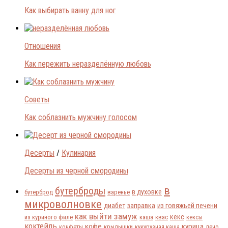
Как выбирать ванну для ног
Отношения
Как пережить неразделённую любовь
Советы
Как соблазнить мужчину голосом
Десерты
/
Кулинария
Десерты из черной смородины
в
бутерброды
в духовке
бутерброд
варенье
микроволновке
диабет
заправка
из говяжьей печени
как выйти замуж
кекс
из куриного филе
каша
квас
кексы
коктейль
кофе
курица
конфеты
крылышки
кукурузная каша
лечо