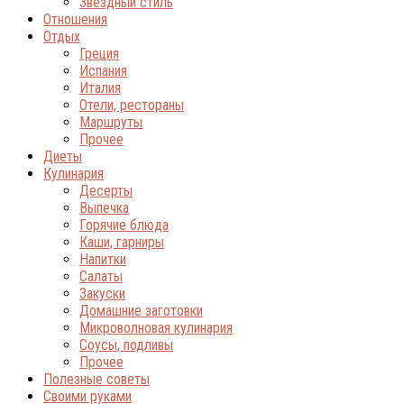
Звёздный стиль
Отношения
Отдых
Греция
Испания
Италия
Отели, рестораны
Маршруты
Прочее
Диеты
Кулинария
Десерты
Выпечка
Горячие блюда
Каши, гарниры
Напитки
Салаты
Закуски
Домашние заготовки
Микроволновая кулинария
Соусы, подливы
Прочее
Полезные советы
Своими руками