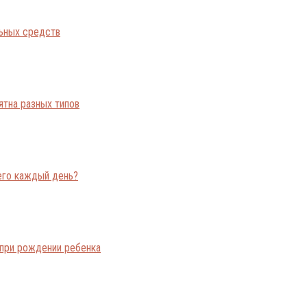
льных средств
ятна разных типов
его каждый день?
при рождении ребенка