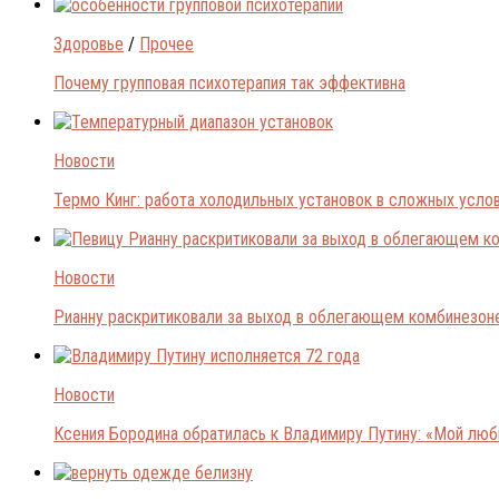
Здоровье
/
Прочее
Почему групповая психотерапия так эффективна
Новости
Термо Кинг: работа холодильных установок в сложных усло
Новости
Рианну раскритиковали за выход в облегающем комбинезон
Новости
Ксения Бородина обратилась к Владимиру Путину: «Мой лю