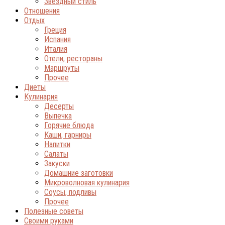
Звёздный стиль
Отношения
Отдых
Греция
Испания
Италия
Отели, рестораны
Маршруты
Прочее
Диеты
Кулинария
Десерты
Выпечка
Горячие блюда
Каши, гарниры
Напитки
Салаты
Закуски
Домашние заготовки
Микроволновая кулинария
Соусы, подливы
Прочее
Полезные советы
Своими руками