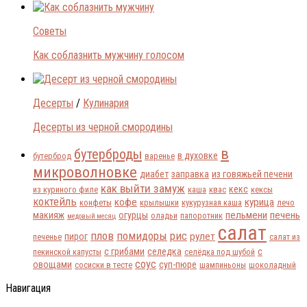
Советы
Как соблазнить мужчину голосом
Десерты
/
Кулинария
Десерты из черной смородины
в
бутерброды
в духовке
бутерброд
варенье
микроволновке
диабет
заправка
из говяжьей печени
как выйти замуж
кекс
из куриного филе
каша
квас
кексы
коктейль
кофе
курица
конфеты
крылышки
кукурузная каша
лечо
пельмени
печень
макияж
огурцы
оладьи
папоротник
медовый месяц
салат
плов
помидоры
рис
рулет
пирог
печенье
салат из
с грибами
селедка
с
пекинской капусты
селёдка под шубой
соус
овощами
суп-пюре
сосиски в тесте
шампиньоны
шоколадный
Навигация