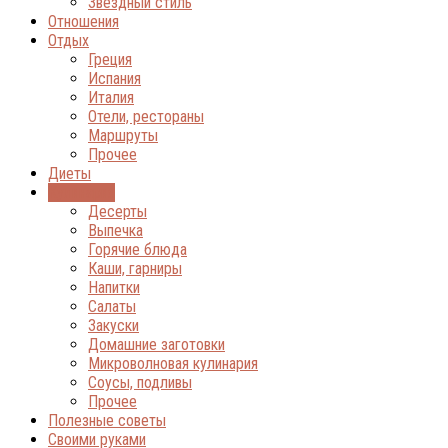
Звёздный стиль
Отношения
Отдых
Греция
Испания
Италия
Отели, рестораны
Маршруты
Прочее
Диеты
Кулинария
Десерты
Выпечка
Горячие блюда
Каши, гарниры
Напитки
Салаты
Закуски
Домашние заготовки
Микроволновая кулинария
Соусы, подливы
Прочее
Полезные советы
Своими руками